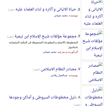
۵.
حیاة الالبانی و آثاره و ثناء العلماء علیه
(نشر)
نویسنده:
محمد شیبانی
۶.
مجموعة مؤلفات شیخ الإسلام ابن تیمیة
(نشر)
المخطوطة (الاصلیة و المطبوعة) المحفوظة فی المکتبة السلیمانیة
باستانبول
گردآورنده و مترجم:
محمد شیبانی
۷.
مصادر النظام الاسلامی
(نشر)
نویسنده:
عبدالجبار رفاعی
۸.
دلیل مخطوطات السیوطی و أماکن وجودها
(نشر)