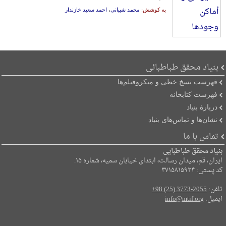
به کوشش:
محمد شیبانی
،
احمد سعید خازندار
بنیاد محقق طباطبائی
فهرست نسخ خطی و میکروفیلم‌ها
فهرست کتابخانه
دربارۀ بنیاد
نشان‌ها و تماس‌های بنیاد
تماس با ما
بنیاد محقق طباطبایی
ایران، قم، میدان رسالت، ابتدای خیابان سمیه، شماره ۱۵.
کد پستی: ۳۷۱۵۸۱۵۹۳۴
تلفن:
+98 (25) 3773-2055
ایمیل:
info@mtif.org