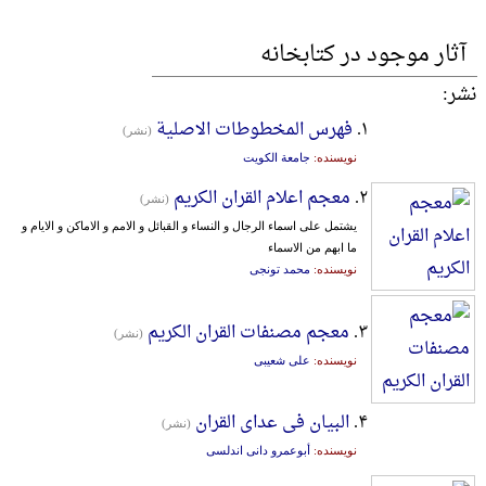
آثار موجود در کتابخانه
نشر:
۱.
فهرس المخطوطات الاصلیة
(نشر)
نویسنده:
جامعة الکویت
۲.
معجم اعلام القران الکریم
(نشر)
یشتمل علی اسماء الرجال و النساء و القبائل و الامم و الاماکن و الایام و
ما ابهم من الاسماء
نویسنده:
محمد تونجی
۳.
معجم مصنفات القران الکریم
(نشر)
نویسنده:
علی شعیبی
۴.
البیان فی عدای القران
(نشر)
نویسنده:
أبوعمرو دانی اندلسی