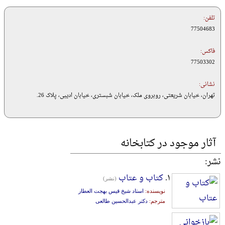
تلفن:
77504683
فاکس:
77503302
نشانی:
تهران، خیابان شریعتی، روبروی ملک، خیابان شبستری، خیابان ادیبی، پلاک 26.
آثار موجود در کتابخانه
نشر:
۱.
کتاب و عتاب
(نشر)
نویسنده:
استاد شیخ قیس بهجت العطار
مترجم:
دکتر عبدالحسین طالعی