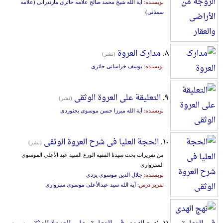
نویسنده:
آیة الله شیخ محمد صالح علامه حائری مازندرانی (علامه
سمنانی)
۸.
مدارک العروة
(نشر)
نویسنده:
یوسف خراسانی حائری
۹.
التعلیقة علی العروة الوثقی
(نشر)
نویسنده:
آیة الله میرزا حسن موسوی بجنوردی
۱۰.
الحجة العلیا فی شرح العروة الوثقی
(نشر)
من تقریرات بحث سیدنا الفقیه الورع السید عبد الأعلی الموسوی
السبزواری
نویسنده:
جلال الدین موسوی یزدی
تقریر درس:
آیة الله سید عبدالأعلی موسوی سبزواری