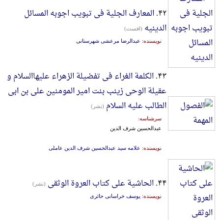
۴۲.
المعارف الجلیة فی تبویب اجوبه المسائل
الدینیه
(افست)
نویسنده:
عبدالرضا مرعشی شهرستانی
۴۳.
الکلمة الغراء فی تفضیلة الزهراء علیهاالسلام و
عقیلة الوحی زینب بنت امیر المومنین علی بن ابی
الطالب علیه السلام
(نشر)
سرشناسه:
عبدالحسین شرف الدین
نویسنده:
علامه سید عبدالحسین شرف الدین عاملی
۴۴.
الحاشیة علی کتاب العروة الوثقی
(نشر)
نویسنده:
یوسف خراسانی حائری