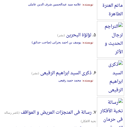
نویسنده:
علامه سید عبدالحسین شرف الدین عاملی
۵.
لؤلؤة البحرین
(نشر)
نویسنده:
یوسف بن احمد بحرانی (صاحب حدائق)
۶.
ذکری السید ابراهیم الرفیعی
(نشر)
نویسنده:
محمد حمید رفیعی
۷.
رسالة فی المنجزات المریض و المواقف
(ناشر رساله
نخبة الافکار)