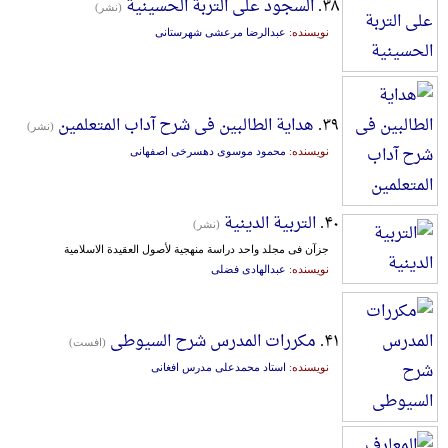
۳۸.
السجود علی التربة الحسینیة
(نشر)
نویسنده:
عبدالرضا مرعشی شهرستانی
۳۹.
هدایة الطالبین فی شرح آداب المتعلمین
(نشر)
نویسنده:
محمود موسوی دهسرخی اصفهانی
۴۰.
التربیة الدینیة
(نشر)
جزآن فی مجلد واحد دراسة منهجیة لأصول العقیدة الاسلامیة
نویسنده:
عبدالهادی فضلی
۴۱.
مکررات المدرس شرح السیوطی
(افست)
نویسنده:
استاد محمدعلی مدرس افغانی