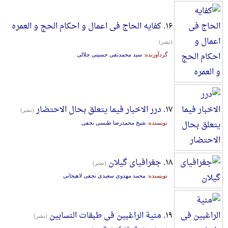
۱۶.
کفایه الحاج فی اعمال و احکام الحج و العمره
(نشر)
گردآورنده:
سید محمدتقی حسینی جلالی
۱۷.
درر الاخبار فیما یتعلق بحال الاحتضار
(نشر)
نویسنده:
شیخ محمدرضا طبسی نجفی
۱۸.
جغرافیای گیلان
(نشر)
نویسنده:
محمد مهدوی سعیدی نجفی لاهیجانی
۱۹.
منیة الراغبین فی طبقات النسابین
(نشر)