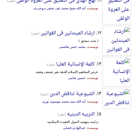
۱۱.
نهج الهدی فی التعلیق علی العروة الوثقی
(نشر)
نویسنده:
آیة الله شیخ محمد تقی نجفی بروجردی
۱۲.
ارشاد المبتدئین فی القوانین
(نشر)
( بحث مشتق )
نویسنده:
محمد حسن هاشمی
۱۳.
کلمة الإنسانیة العلیا
(نشر)
عرض المفاهیم الإسلام الحقة بغیر تعسف وتعنف
نویسنده:
حسین شامی
۱۴.
الشیوعیة تناقض الدین
(نشر)
نویسنده:
آیة الله سید محمد موسوی نوری
۱۵.
التربیه الدینیه
(نشر)
در‌اسه‌ منهجیه‌ لاصول‌ ‌العقیده‌ ‌الاسلامیه‌
نویسنده:
عبدالهادی فضلی