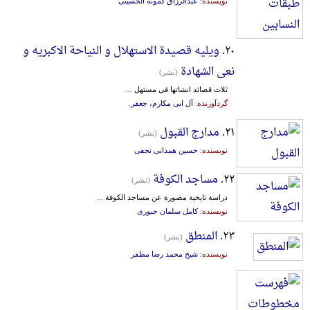
نویسنده:
عبدالرزاق کمونه الحسینی
۲۰.
ویلیه قصیدة الاستهلال و النیاحة الاکبریه و
نعی الشهادة
(نشر)
ثلاث قصائد انشاتها فی مستهل ...
گردآورنده:
آل ابی مکارم، جعفر.
۲۱.
مدارج القبول
(نشر)
نویسنده:
حسین همدانی نجفی
۲۲.
مساجد الکوفة
(نشر)
دراسة تایخیة مصورة عن مساجد الکوفة ...
نویسنده:
کامل سلمان جبوری
۲۳.
المنطق
(نشر)
نویسنده:
شیخ محمد رضا مظفر