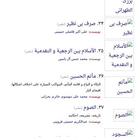
۳۴.
صرف بی نظیر
(نشر)
نویسنده:
علی اکبر فاضلی حسینی
۳۵.
الأسلام بین الرجعیة و التقدمیة
(نشر)
نویسنده:
محمد حسن آل یاسین
۳۶.
مأتم الحسین
(نشر)
البکاء و النیاح و اقامة المآتم، المواکب السیارة علی اختلاف اشکالها،
اقتحام النار
نویسنده:
محمد علی موسوی حائری بحرانی
۳۷.
الصوم
(نشر)
تاریخه، تشریعه، احکامه
نویسنده:
عبدالکریم حسینی قزوینی