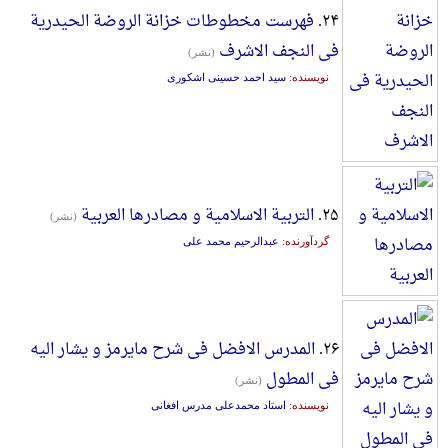
۲۴.
فهرست مخطوطات خزانة الروضة الحیدریة
فی النجف الاشرف
(نشر)
نویسنده:
سید احمد حسینی اشکوری
۲۵.
التربیة الاسلامیة و مصادرها العربیة
(نشر)
گردآورنده:
عبدالرحیم محمد علی
۲۶.
المدرس الافضل فی شرح مایرمز و یشار الیه
فی المطول
(نشر)
نویسنده:
استاد محمدعلی مدرس افغانی