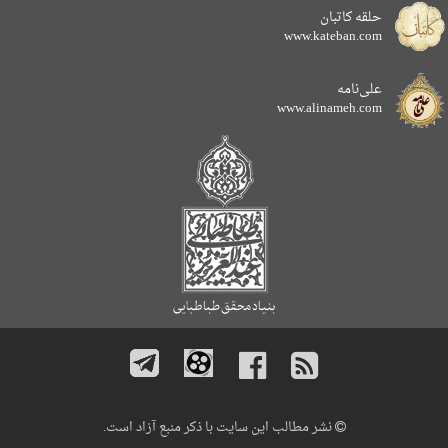
حلقه کاتبان
www.kateban.com
علی‌نامه
www.alinameh.com
نشر مطالب این سایت با ذکر منبع آزاد است.