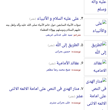
۴.
علی علیه السلام و الأنبیاء
(نشر)
تنبؤات الأنبیاء السابقین حول خاتم الأنبیاء صلی الله علیه وآله واهل بیته
علیهم السلام وتوسلهم بهؤلاء العظماء
مترجم:
سید علی عدنانی غریفی
۵.
الطریق إلی الله
(نشر)
نویسنده:
حسین بحرانی
۶.
عقائد الأمامیة
(نشر)
نویسنده:
شیخ محمد رضا مظفر
۷.
منار الهدی فی النص علی امامة الائمه الاثنی
عشر
(نشر)
نویسنده:
علی بحرانی ستری