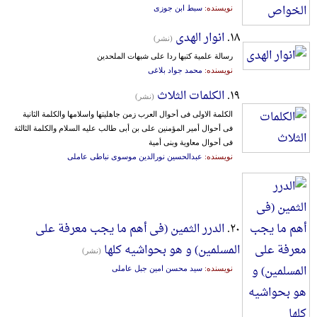
نویسنده:
سبط ابن جوزی
۱۸.
انوار الهدی
(نشر)
رسالة علمیة کتبها ردا علی شبهات الملحدین
نویسنده:
محمد جواد بلاغی
۱۹.
الکلمات الثلاث
(نشر)
الکلمة الاولی فی أحوال العرب زمن جاهلیتها واسلامها والکلمة الثانیة
فی أحوال أمیر المؤمنین علی بن أبی طالب علیه السلام والکلمة الثالثة
فی أحوال معاویة وبنی أمیة
نویسنده:
عبدالحسین نورالدین موسوی نباطی عاملی
۲۰.
الدرر الثمین (فی أهم ما یجب معرفة علی
المسلمین) و هو بحواشیه کلها
(نشر)
نویسنده:
سید محسن امین جبل عاملی