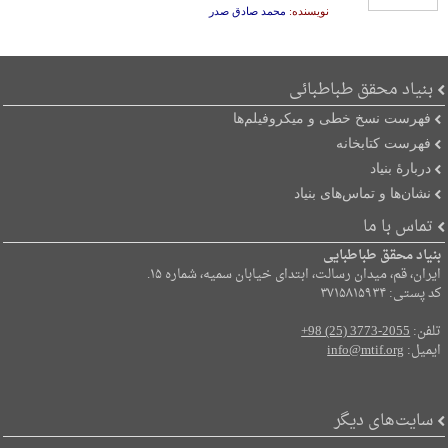
نویسنده:
محمد صادق صدر
بنیاد محقق طباطبائی
فهرست نسخ خطی و میکروفیلم‌ها
فهرست کتابخانه
دربارۀ بنیاد
نشان‌ها و تماس‌های بنیاد
تماس با ما
بنیاد محقق طباطبایی
ایران، قم، میدان رسالت، ابتدای خیابان سمیه، شماره ۱۵.
کد پستی: ۳۷۱۵۸۱۵۹۳۴
تلفن:
+98 (25) 3773-2055
ایمیل:
info@mtif.org
سایت‌های دیگر