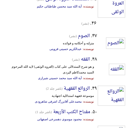
نویسنده:
آیة الله سید محسن طباطبائی حکیم
۴۶.
(نشر)
۴۷.
الصوم
(نشر)
منزلته و أحکامه و فوائده
نویسنده:
عبدالکریم حسینی قزوینی
۴۸.
الفقه
(نشر)
و هو شرح‌ الستدلالی‌ علی‌ کتاب‌ (العروه‌ الوثقی‌) لایه‌ الله‌ المرحوم‌
السید محمدکاظم‌ الیزدی‌
نویسنده:
آیة الله سید محمد حسینی شیرازی
۴۹.
الروائع الفقهیة
(ناشر جلد 2)
موسوعة فقهیة استدلالیة اجتهادیة
نویسنده:
محمدعلی آقابزرگ اشرفی شاهرودی
۵۰.
مفتاح الکتب الأربعة
(ناشر جلد 1)
نویسنده:
محمود موسوی دهسرخی اصفهانی