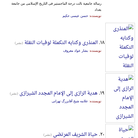
رسالة جامعیة نالت درجة الماجستیر فی التاریخ الإسلامی من جامعة
بغداد
نویسنده:
حسن عیسی حکیم
۱۸.
المنذری وکتابه التکملة لوفیات النقلة
(نشر)
نویسنده:
بشار عواد معروف
۱۹.
هدیة الرازی إلی الإمام المجدد الشیرازی
(نشر)
نویسنده:
علامه شیخ آقابزرگ تهرانی
۲۰.
حیاة الشریف المرتضی
(نشر)