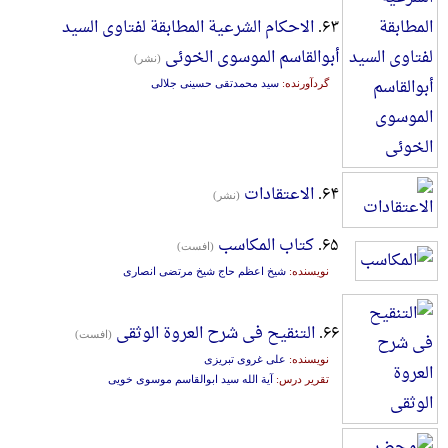
۶۳.
الاحکام الشرعیة المطابقة لفتاوی السید
أبوالقاسم الموسوی الخوئی
(نشر)
گردآورنده:
سید محمدتقی حسینی جلالی
۶۴.
الاعتقادات
(نشر)
۶۵.
کتاب المکاسب
(افست)
نویسنده:
شیخ اعظم حاج شیخ مرتضی انصاری
۶۶.
التنقیح فی شرح العروة الوثقی
(افست)
نویسنده:
علی غروی تبریزی
تقریر درس:
آیة الله سید ابوالقاسم موسوی خویی