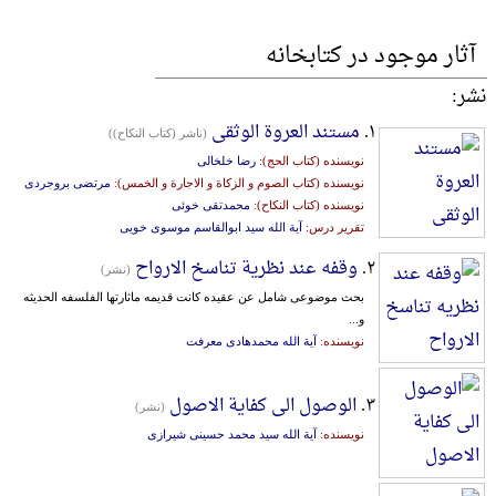
آثار موجود در کتابخانه
نشر:
۱.
مستند العروة الوثقی
(ناشر (کتاب النکاح))
نویسنده (کتاب الحج):
رضا خلخالی
نویسنده (کتاب الصوم و الزکاة و الاجارة و الخمس):
مرتضی بروجردی
نویسنده (کتاب النکاح):
محمدتقی خوئی
تقریر درس:
آیة الله سید ابوالقاسم موسوی خویی
۲.
وقفه عند نظریة تناسخ الارواح
(نشر)
بحث موضوعی شامل عن عقیده کانت قدیمه ماثارتها الفلسفه الحدیثه
و...
نویسنده:
آیة الله محمدهادی معرفت
۳.
الوصول الی کفایة الاصول
(نشر)
نویسنده:
آیة الله سید محمد حسینی شیرازی