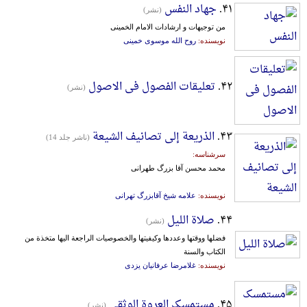
۴۱.
جهاد النفس
(نشر)
من توجیهات و ارشادات الامام الخمینی
نویسنده:
روح الله موسوی خمینی
۴۲.
تعلیقات الفصول فی الاصول
(نشر)
۴۳.
الذریعة إلی تصانیف الشیعة
(ناشر جلد 14)
سرشناسه:
محمد محسن آقا بزرگ طهرانی
نویسنده:
علامه شیخ آقابزرگ تهرانی
۴۴.
صلاة اللیل
(نشر)
فضلها ووقتها وعددها وکیفیتها والخصوصیات الراجعة الیها متخذة من
الکتاب والسنة
نویسنده:
غلامرضا عرفانیان یزدی
۴۵.
مستمسک العروة الوثقی
(نشر)