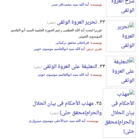
نویسنده:
آیة الله سید محمدباقر صدر
۳۳.
تحریر العروة الوثقی
(نشر)
تقریرا لبحث آیة الله العظمی زعیم الحوزة العلمیة السید أبو القاسم
الموسوی الخوئی
نویسنده:
قربانعلی محقق ترکمانی
تقریر درس:
آیة الله سید ابوالقاسم موسوی خویی
۳۴.
التعلیقة علی العروة الوثقی
(نشر)
نویسنده:
آیة الله سید ابوالقاسم موسوی خویی
۳۵.
مهذب الأحکام فی بیان الحلال
والحرام[محقق حلی]
(نشر)
نویسنده:
آیة الله سید عبدالأعلی موسوی سبزواری