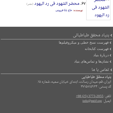
۶۷.
محضر الشهود فی رد الیهود
(نشر)
نویسنده:
حاج بابا قزوینی
بنیاد محقق طباطبائی
فهرست نسخ خطی و میکروفیلم‌ها
فهرست کتابخانه
دربارۀ بنیاد
نشان‌ها و تماس‌های بنیاد
تماس با ما
بنیاد محقق طباطبایی
ایران، قم، میدان رسالت، ابتدای خیابان سمیه، شماره ۱۵.
کد پستی: ۳۷۱۵۸۱۵۹۳۴
تلفن:
+98 (25) 3773-2055
ایمیل:
info@mtif.org