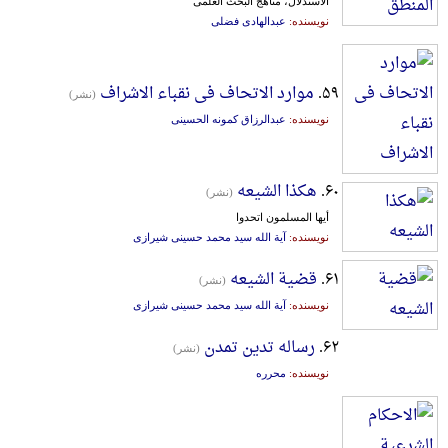
الاستدلال، مناهج البحث العلمی
نویسنده:
عبدالهادی فضلی
۵۹.
موارد الاتحاف فی نقباء الاشراف
(نشر)
نویسنده:
عبدالرزاق کمونه الحسینی
۶۰.
هکذا الشیعه
(نشر)
أیها المسلمون اتحدوا
نویسنده:
آیة الله سید محمد حسینی شیرازی
۶۱.
قضیة الشیعه
(نشر)
نویسنده:
آیة الله سید محمد حسینی شیرازی
۶۲.
رساله تدین تمدن
(نشر)
نویسنده:
محرره