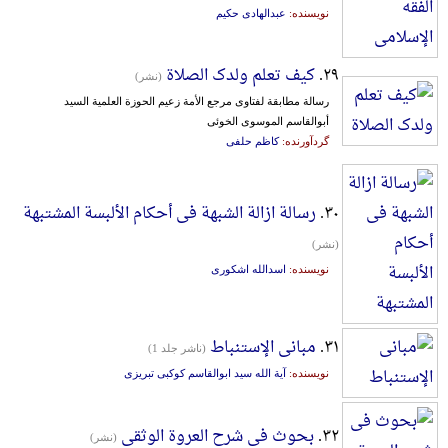
نویسنده:
عبدالهادی حکیم
۲۹.
کیف تعلم ولدک الصلاة
(نشر)
رسالة مطابقة لفتاوی مرجع الأمة زعیم الحوزة العلمیة السید
أبوالقاسم الموسوی الخوئی
گردآورنده:
کاظم حلفی
۳۰.
رسالة ازالة الشبهة فی أحکام الألبسة المشتبهة
(نشر)
نویسنده:
اسدالله اشکوری
۳۱.
مبانی الإستنباط
(ناشر جلد 1)
نویسنده:
آیة الله سید ابوالقاسم کوکبی تبریزی
۳۲.
بحوث فی شرح العروة الوثقی
(نشر)