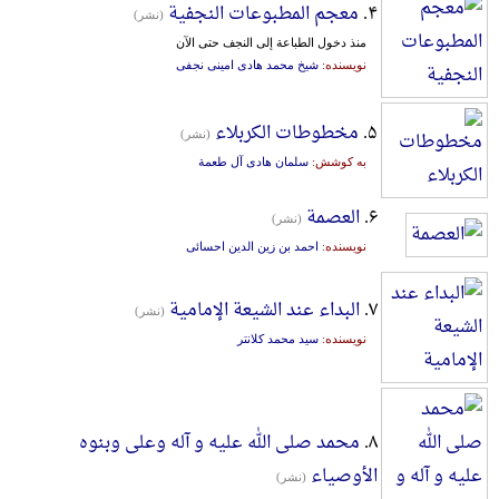
۴.
معجم المطبوعات النجفیة
(نشر)
منذ دخول الطباعة إلی النجف حتی الآن
نویسنده:
شیخ محمد هادی امینی نجفی
۵.
مخطوطات الکربلاء
(نشر)
به کوشش:
سلمان هادی آل طعمة
۶.
العصمة
(نشر)
نویسنده:
احمد بن زین الدین احسائی
۷.
البداء عند الشیعة الإمامیة
(نشر)
نویسنده:
سید محمد کلانتر
۸.
محمد صلی الله علیه و آله وعلی وبنوه
الأوصیاء
(نشر)