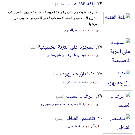
۳۶.
بلغة الفقیه
(ناشر جلد 1)
مجموعه بحوث و رسائل و قواعد فقهیه لامعه تسد ضروره الفراغ فی
التشریع الاسلامی و الفقه الاستدلالی لاغنی للفقیه و القانونی عن
معرفتها
نویسنده:
محمد بحرالعلوم
۳۷.
السجود علی التربة الحسینیة
(نشر)
نویسنده:
عبدالرضا مرعشی شهرستانی
۳۸.
دنیا بازیچه یهود
(نشر)
مترجم:
محمد هادی مدرسی
۳۹.
اعرف .. الشیعه
(نشر)
نویسنده:
آیة الله سید محمد حسینی شیرازی
۴۰.
تلخیص الشافی
(نشر)
گردآورنده:
شیخ طوسی