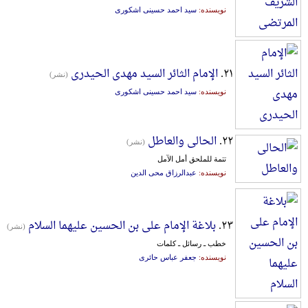
نویسنده:
سید احمد حسینی اشکوری
۲۱.
الإمام الثائر السید مهدی الحیدری
(نشر)
نویسنده:
سید احمد حسینی اشکوری
۲۲.
الحالی والعاطل
(نشر)
تتمة للملحق أمل الآمل
نویسنده:
عبدالرزاق محی الدین
۲۳.
بلاغة الإمام علی بن الحسین علیهما السلام
(نشر)
خطب ـ رسائل ـ کلمات
نویسنده:
جعفر عباس حائری