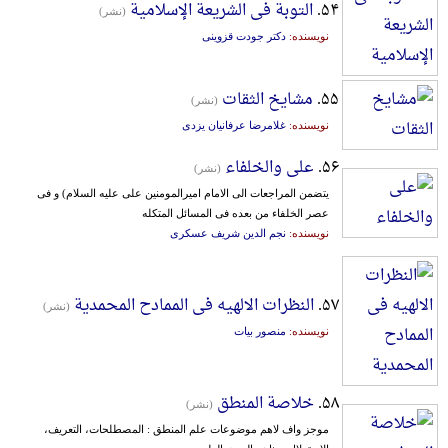
۵۴.
التوبة فی الشریعة الإسلامیة
(نشر)
نویسنده:
دکتر جودت قزوینی
۵۵.
مشایخ الثقات
(نشر)
نویسنده:
غلامرضا عرفانیان یزدی
۵۶.
علی والخلفاء
(نشر)
یتضمن المراجعات الی الامام امیرالمومنین علی علیه السلام) و فی
عصر الخلفاء من بعده فی المسائل المتکله
نویسنده:
نجم الدین شریف عسکری
۵۷.
النظرات الالهیه فی الممادح المحمدیة
(نشر)
نویسنده:
منصور بیات
۵۸.
خلاصة المنطق
(نشر)
موجز واف لاهم موضوعات علم المنطق : المصطلحات، التعریف،