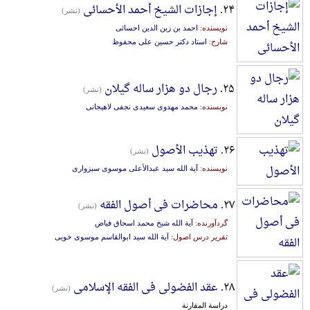
۲۴.
إجازات الشیخ أحمد الأحسائی
(نشر)
نویسنده:
احمد بن زین الدین احسائی
شارح:
استاد دکتر حسین علی محفوظ
۲۵.
رجال دو هزار ساله گیلان
(نشر)
نویسنده:
محمد مهدوی سعیدی نجفی لاهیجانی
۲۶.
تهذیب الأصول
(نشر)
نویسنده:
آیة الله سید عبدالأعلی موسوی سبزواری
۲۷.
محاضرات فی أصول الفقه
(نشر)
گردآورنده:
آیة الله شیخ محمد اسحاق فیاض
تقریر درس اصول:
آیة الله سید ابوالقاسم موسوی خویی
۲۸.
عقد الفضولی فی الفقه الإسلامی
(نشر)
دراسة المقارنة