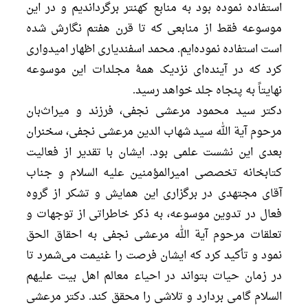
استفاده نموده بود به منابع کهنتر برگرداندیم و در این
موسوعه فقط از منابعی که تا قرن هفتم نگارش شده
است استفاده نموده‌ایم. محمد اسفندیاری اظهار امیدواری
کرد که در آینده‌ای نزدیک همۀ مجلدات این موسوعه
نهایتاً به پنجاه جلد خواهد رسید.
دکتر سید محمود مرعشی نجفی، فرزند و میراث‌بان
مرحوم آیة الله سید شهاب الدین مرعشی نجفی، سخنران
بعدی این نشست علمی بود. ایشان با تقدیر از فعالیت
کتابخانه تخصصی امیرالمؤمنین علیه السلام و جناب
آقای مجتهدی در برگزاری این همایش و تشکر از گروه
فعال در تدوین موسوعه، به ذکر خاطراتی از توجهات و
تعلقات مرحوم آیة الله مرعشی نجفی به احقاق الحق
نمود و تأکید کرد که ایشان فرصت را غنیمت می‌شمرد تا
در زمان حیات بتواند در احیاء معالم اهل بیت علیهم
السلام گامی بردارد و تلاشی را محقق کند. دکتر مرعشی