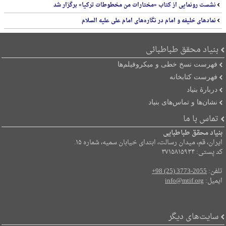
نشست رونمایی از کتاب «مختارات من مخطوطات ترکیا» برگزار شد
نمادهای خلیفه و امام در نگاره‌های امام علی علیه السلام
بنیاد محقق طباطبائی
فهرست نسخ خطی و میکروفیلم‌ها
فهرست کتابخانه
دربارۀ بنیاد
نشان‌ها و تماس‌های بنیاد
تماس با ما
بنیاد محقق طباطبایی
ایران، قم، میدان رسالت، ابتدای خیابان سمیه، شماره ۱۵.
کد پستی: ۳۷۱۵۸۱۵۹۳۴
تلفن:
+98 (25) 3773-2055
ایمیل:
info@mtif.org
سایت‌های دیگر