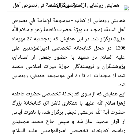
همایش رونمایی از کتاب «موسوعة الإمامة في نصوص
أهل السنة» (مجلدات ویژۀ حضرت فاطمۀ زهراء سلام الله
علیها) برگزار شد. در این همایش که پنجشنبه 27 مهرماه
1396، در محل کتابخانه تخصصی امیرالمؤمنین علی
علیه السلام در مشهد با حضور جمعی از استادان،
پژوهشگران و نویسندگان حوزۀ میراث اسلامی منعقد
شد، از مجلدات 21 تا 25 این موسوعه حدیثی، رونمایی
شد.
این همایش که از سوی کتابخانۀ تخصصی حضرت فاطمه
زهرا سلام الله علیها با همکاری ناشر اثر، کتابخانۀ بزرگ
حضرت آیة الله مرعشی نجفی برگزار شد، با تلاوت آیاتی
از قرآن مجید آغاز شد و سپس حاج محمد مجتهدی
ریاست کتابخانه تخصصی امیرالمؤمنین علیه السلام،