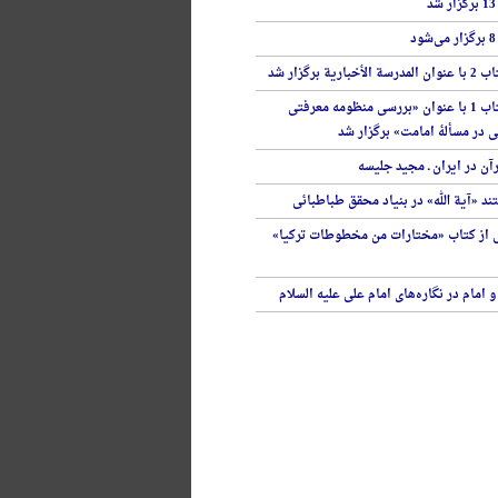
ة برگزار شد
مجالس اهل کتاب 1 با عنوان «بررسی منظومه معرفتی
در مسألۀ امامت» برگزار شد
ن در ایران ـ مجید جلیسه
ند «آیة الله» در بنیاد محقق طباطبائی
 از کتاب «مختارات من مخطوطات ترکیا»
 امام در نگاره‌های امام علی علیه السلام