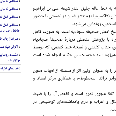
مجالس کاتبان 13 برگزار شد
 خط عالم جلیل القدر شیعه علی بن ابراهیم
مجالس کاتبان 8 برگزار می‌شود
ان (فاکسیمیله) منتشر شد و در نشستی با حضور
مجالس اهل کتاب 2 با عنوان المدرسة الأخباری
سلامی، رونمایی می‌شود.
 نسخ خطی صحیفه سجادیه است، به صورت کامل
حافظ رجب برسی 
راه با پژوهش مفصلی دربارۀ صحیفۀ سجادیه،
سرآغاز چاپ قرآ
ن، جناب کفعمی و نسخۀ خط کفعمی، که توسط
اکران فیلم مست
‌پژوه سید محمدحسین حکیم انجام شده است
نشست رونمایی
برگزار شد
نمادهای خلیفه و
 را به عنوان اولین اثر از سلسله از امهات متون
در تراثنا المخطوط»، با همکاری مرکز اسناد و
تاریخ کتابت این نسخه سال 847 هجری قمری است و کفعمی آن را با ضبط
کل و اعراب و درج یادداشت‌های توضیحی در
ت.