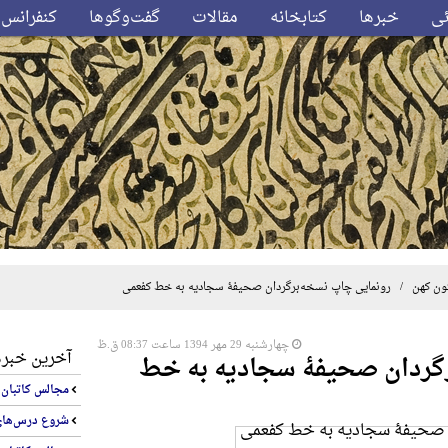
ئی
خبرها
کتابخانه
مقالات
گفت‌وگوها
کنفرانس‌
ون کهن
/ رونمایی چاپ نسخه‌برگردان صحیفۀ سجادیه به خط کفعمی
چهارشنبه 29 مهر 1394 ساعت 08:37 ق.ظ
آخرین خبره
رگردان صحیفۀ سجادیه به خط
مجالس کاتبان 16 برگزار شد
شروع درس‌های ب