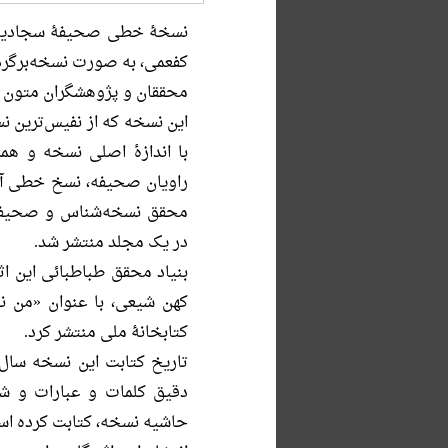
نسخۀ خطی صحیفۀ سجادیه به
کفعمی، به صورت نسخه‌برگرد
محققان و پژوهشگران متون ا
این نسخه که از نفیس‌ترین
با اندازۀ اصلی نسخه و هم
راویان صحیفه، نسخ خطی آ
محقق نسخه‌شناس و صحیفه
در یک مجلد منتشر شد.
بنیاد محقق طباطبائی این اثر
کهن شیعی، با عنوان «من نوا
کتابخانۀ ملی منتشر کرد.
دقیق کلمات و عبارات و ش
حاشیه نسخه، کتابت کرده اس