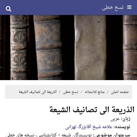
نسخ خطی
صفحه اصلی
/ منابع کتابخانه /
نسخ خطی
/ الذریعة الی تصانیف الشیعة
الذریعة الی تصانیف الشیعة
زبان:
عربی
نویسنده:
علامه شیخ آقابزرگ تهرانی
سرعنوان موضوعی:
نویسندگان شیعه > کتابشناسی، نسخه های خطی