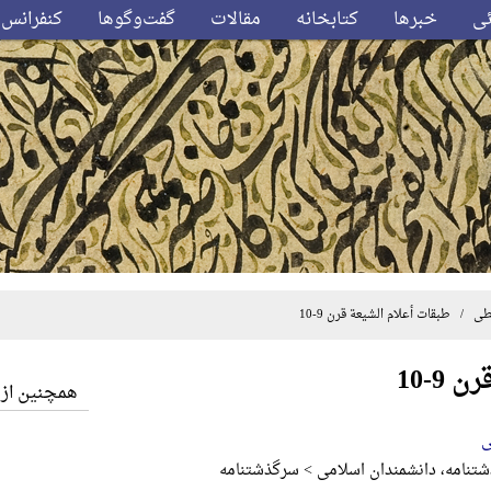
ئی
خبرها
کتابخانه
مقالات
گفت‌وگوها
کنفرانس‌
طی
/ طبقات أعلام الشیعة قرن 9-10
9-10
همچنین از 
ی
تنامه، دانشمندان اسلامی > سرگذشتنامه