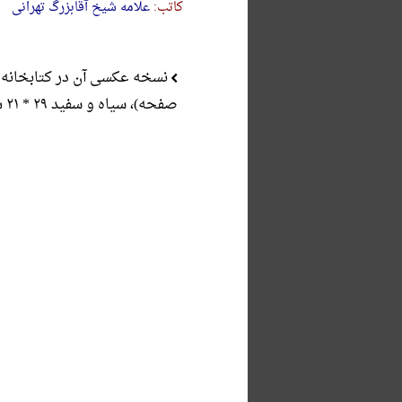
کاتب:
علامه شیخ آقابزرگ تهرانی
نسخه عکسی آن در کتابخانه
صفحه)، سیاه و سفید ۲۹ * ۲۱ س.م.، با کیفیت مطلوب.