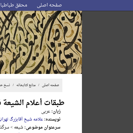
صفحه اصلی
محقق طباطبا
صفحه اصلی
/ منابع کتابخانه /
نسخ خ
طبقات أعلام الشیعة قرن 
زبان:
عربی
نویسنده:
علامه شیخ آقابزرگ تهران
سرعنوان موضوعی:
شیعه > سرگذش