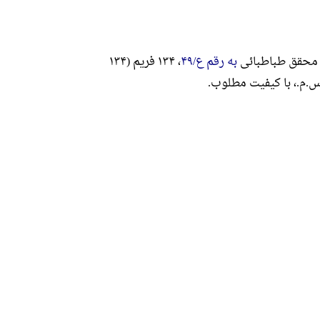
 محقق طباطبائی
به رقم ع/۴۹
، ۱۳۴ فریم (۱۳۴