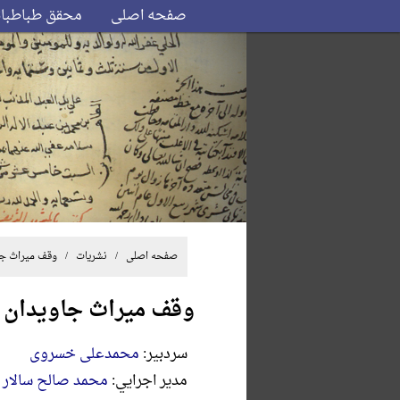
صفحه اصلی
محقق طباطبا
صفحه اصلی
/
نشریات
/ وقف میراث جا
وقف میراث جاویدان
سردبير:
محمدعلی خسروی
مدير اجرايي:
محمد صالح سالار