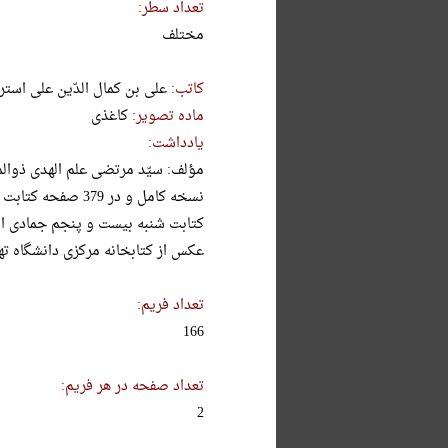
تعداد سطر:
مختلف
کاتب:
علی بن کمال الدّین علی استر
ماده تصویر:
کاغذی
یادداشت:
مؤلف: سیّد مرتضی علم الهدی ذوالم
نسخه کامل و در 79
کتابت شنبه بیست و پنجم جمادی ال
عکس از کتابخانه مرکزی دانشگاه تهر
تعداد فریم:
166
تعداد صفحه در هر فریم:
2