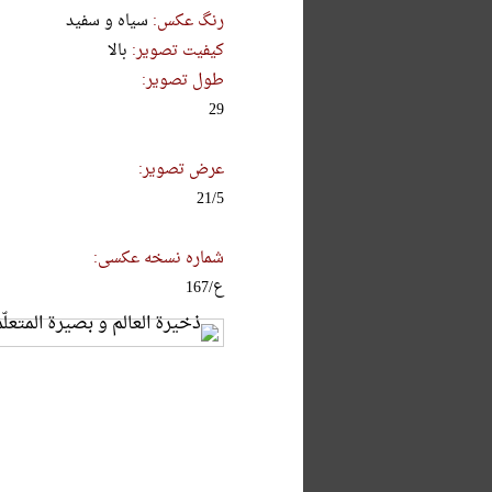
رنگ عکس:
سیاه و سفید
کیفیت تصویر:
بالا
طول تصویر:
29
عرض تصویر:
21/5
شماره نسخه عکسی:
ع/167