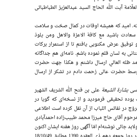
ّامة آیت الله الحاج السید عبدالعزیز الطباطبائی
اته. امید که همیشه اوقات در کمال صحّت و سلامت
سعادت باشید مع کافة الاعزة والاهل ومن یلوذ
وفیق عرض مکتوبی یافتم تا از استمرار برکات
انی به لسان قلم نموده باشم. نامه‌ای هم جداگانه
د ظله العالي ارسال داشتم و هکذا جهت حضرت
وسط حضرت عالی زحمت دادم در تشکر از ارسال
رسی
بشارة الشیعة
علی بن فتح الله الشریف الشهیر
بوده تحقیقی فرمودید و از نسخه‌ای که گویا در
ج در نفائس اللباب از آن نقل کرده است اطلاعی
رحوم آقای حاج میرزا محمد طبیب‌زاده احمدآبادی
لابد جائی نوشته‌ام امّا آگهی روز هفته ایشان اکنون
حاضر است که مجلس هفته در روز جمعه دهم ذی العقده 1390 مطابق 18/10/49