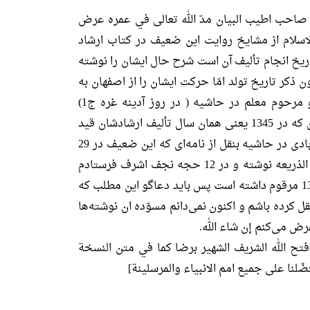
 صاحب اطیب البیان مدّ الله تعالی في عمره عرض
اسلام از مشایخ روایت این ضعیف در کتاب ارشاد
لمین که در 14 ع2 / 1345 تاریخ انجام تألیف آن است شرح حال ایشان را نوشته
ن ذکر تاریخ تولد امّا حرکت ایشان را از اصفهان به
عتبات عالیات به سال 1343 و مرحوم معلم در حاشیه ( در روز آدینه غره ج1)
نوشته‌اند و مراجعت به اصفهان که در 1345 یعنی همان سال تألیف ارشادشان قید
کرده‌اند و مرحوم معلم حبیب‌آبادی در حاشیه بنقل از نامه‌ای که این ضعیف در 29
شهر رمضان 1376 برای صاحب الذریعه نوشته و در 12 حجه نجف اشرف فرستادم
تاریخ تولد ایشان را در سنه 1311 مرقوم داشته است پس باید دعاگو این مطلب که
ل کرده باشم و اکنون نمی‌دانم مسوّده ان نوشته‌ها
ض می‌کنم إن شاء الله.
 فتح الله الشریف الشهیر برضا کما في متن النسخة
فضّلنا علی جمیع امم الانبیاء والمرسلینة]