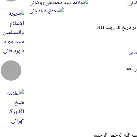
اتی
1 رجب 1411
اتی
ی
، قم
م الله الرحمن الرحیم