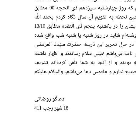
شمسی و همچنین اعلان چهلم که روز چهارشنبه سیزدهم ذی الحجه 90 مطابق
ت- همین لحظه به تقویم آن سال نگاه کردم بحمد الله
یادداشت کرده بودم که فوت ایشان را در یکشنبه پنجم ذی العقده مطابق 13/10
وشته‌ام شاید در روز شنبه یا شنبه شب واقع شده
ً در حال تحریر این ذریعه حضرت سیّدنا المرتضی
نامه می‌باشم خیلی سلام رساندند و اظهار داشته
بودند و از آنجا به شما تلفن کرده‌اند تشریف
 تصدیع ندارم و ملتمس دعا می‌باشم. والسلام علیکم
دعاگو روضاتی
18 شهر رجب 411