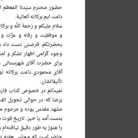
حضور محترم سیّدنا المعظم العل
دامت ایم برکاته العالیة.
سلام علیکم و رحمة الله و برک
و موفقیّت و رفاه و عزّت و 
بحضرتکم. فرصتی دست داد و ت
وجود گرامی اظهار تشکر و امتن
برای حضرت آقای شهرستانی م
آقای محمودی دامت برکاته ت
تألیفاتشان.
نمیدانم در خصوص کتاب فا
برضا که در حوالی تحویل الف 
مشهد مقدس بوده و مرحوم مروّ
بدست آمد یا خیر. تاریخ فوت م
را هنوز به طور دقیق نیافته‌ام و