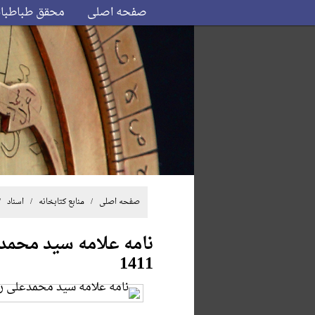
صفحه اصلی
محقق طباطبا
صفحه اصلی
/ منابع کتابخانه /
اسناد
/ ن
1411