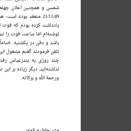
21/11/49 منعقد بوده اس
نوشته‌ام امّا ساعت فوت را نن
باشد و دفن در یکشنبه. ختاما
تلفن فرمودند گفتم مشغول این 
چند روزی به بندرعباس رفته 
نداشته‌اید. دیگر زیاده بر این
ورحمة الله و برکاته.
متن حاشیه نامه: