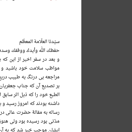
سیّدنا العلّامة المعظّم
حفظك الله وأیدك ووفقك وسددك 
و بعد در سفر اخیر از این که 
مواظب سلامت خود باشید و ا
مراجعه بی درنگ به طبیب دریغ 
بر تصدیع آن که جناب جعفریان پ
الطبع خود را که ذیل اثر سابق ا
داشته بودند که امروز رسید و 
رساله به مقالۀ حضرت عالی در 
مدّتی بود رسیده بود ولی هنو
ایشان موجب خیر شد که به آن م