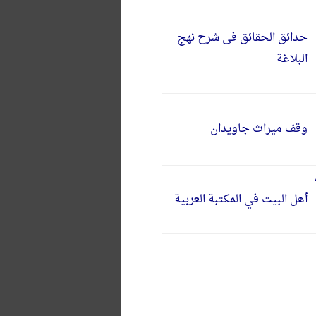
حدائق الحقائق فی شرح نهج
البلاغة
وقف میراث جاویدان
أهل البیت في المکتبة العربیة