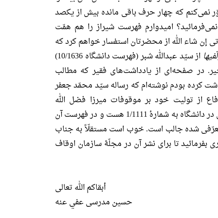
ّر نمی‌کنم که چهار حرف باقی مانده بیش از یکصد
‌فرمائید؟ امیدوارم فهرست شیراز را هم همّت
آتی إن شاء الله از محضرتان استفسار خواهم کرد که
فیها
از سیّد عبدالله شبر (فهرست دانشگاه 10/1636)
. در صفحه‌ای از یادداشت‌های فقیر که مطالب
شت کرده بودم نوشته‌ام که رساله سیّد محمّد جعفر
 متوّفی 1260 در دفاع از تولیت خود بر موقوفات میرزا فضل الله
حسینی شهرستانی که نسخه آن در دانشگاه به شمارۀ 1/1111 هست و در فهرست آن
ة) معرّفی شده جالب است. خوب است مستقلّاً به جناب
ری بفرمائید تا برای نشر آن در مجلّۀ سازمان اوقاف
أبقاکم الله تعالی
حسین مدرسی عفي عنه