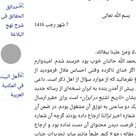
بسم الله تعالی
7 شهر رجب 1416
ومنّ علینا ببقائك.
بحمد الله حالتان خوب بود خرسند شدم. امیدوارم
گر خدای ناکرده وقتی احساس ملال فرمودید از
نفرمائید که از موارد سؤال از اهل ذکر است. داعی
یش از آمدن بنده به ایران نسخه‌ای از رساله جدید
یشان «
تاریخ تشیّع در ایران
» است برای حقیر ارسال
یک دو ساعتی به تورّق آن مشغول بودم. در ضمن آن
شماره اخیر
تراثنا
ارجاع داده بودند گرچه آن شماره
ز فرصت دیدن محتوای آن دست نداده بود و ارجاع
قاله رجوع کنم. طبعاً مانند سایر تحریرات جناب