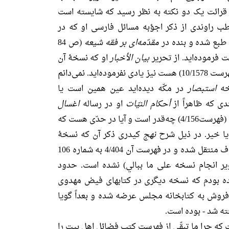
ن قرائت یک دو نکته به نظر رسید که شایسته است
ب راوندی از ذکر اجؤبه مسائل فارسی او که در
مقدّمه‌ای بر فقه شیعه
(ص 84
ت فرموده‌اید. از تحریر
بیان الأخبار
او که نسخۀ آن
در دانشگاه به شمارۀ 2/2694 (فهرست 10/1578) هست نیز یادی نفرموده‌اید. نمی‌دانم
خه
استبصار
در مکّه دیده‌اید عین همین است یا
دی که ظاهراً از
أحکام النیّات
او در رساله
اغسال
شماره 1/1383 مرعشی نقل شده (فهرست4/156) چه‌قدر است و آیا در حدّی هست که
 یا خیر. در ذیل شرح
نهج
کیدری ذکر آن که نسخۀ
بغدادی آن، الحال به خزانۀ اوقاف منتقل شده و در فهرست آن 4/404 به شماره 106
ر انجام نسخه علی ما ببالي) نشده است. حدود
 بودم که نسخه دیگری در کتابهای فیض مهدوی
 فروش به کتابخانه مجلس عرضه شده و بعداً گویا
ته شد - بوده است.
 که چرا ما تبقّی از فهرست کتب فضائل اهل بیت را