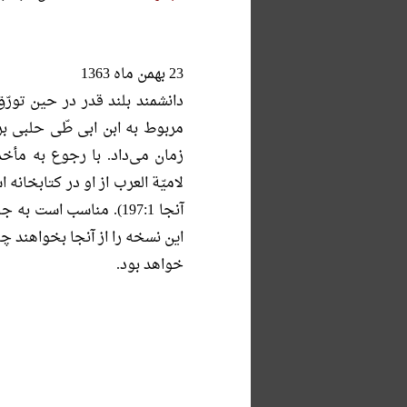
23 بهمن ماه 1363
دانشمند بلند قدر در حین تورّ
مربوط به ابن ابی طّی حلبی بر
زمان می‌داد. با رجوع به مأ
آنجا 197:1). مناسب است
این نسخه را از آنجا بخواهند چ
خواهد بود.