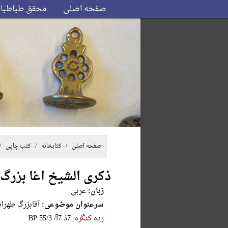
صفحه اصلی
محقق طباطبا
صفحه اصلی
/ کتابخانه /
کتب چاپی
/
ذکری الشیخ اغا بزرگ 
زبان:
عربی
سرعنوان موضوعی:
آقاب‍زرگ‌ طه‍ران‍ی‌، م‍ح‍م‍دم‍ح
رده کنگره:
‎B‎P‎ ‎5‎5‎/‎3‎ ‎/‎آ‎7‎ ‎ذ‎7