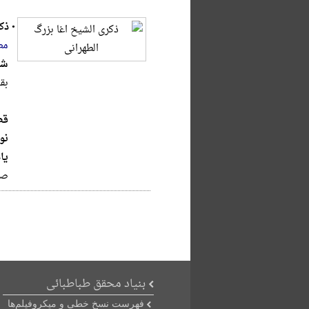
•
ذک
مط
شر
بق
قط
نو
یا
صح
بنیاد محقق طباطبائی
فهرست نسخ خطی و میکروفیلم‌ها