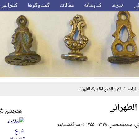
ئی
خبرها
کتابخانه
مقالات
گفت‌وگوها
کنفرانس‌
تراجم
/ ذکری الشیخ اغا بزرگ الطهرانی
الطهرانی
همچنین نگا
‍س‍ن‌، ۱۳۴۸ - ۱۲۵۵. > س‍رگ‍ذش‍ت‍ن‍ام‍ه