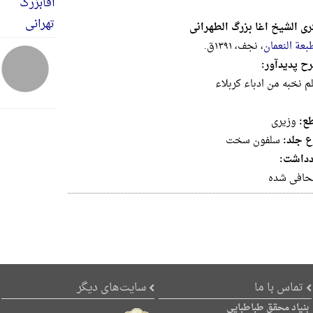
ری الشیخ اغا بزرگ الطهرانی
بعة النعمان
، نجف، ۱۳۹۱ق.
ح پدیدآور:
لم نخبه من ادباء کربلاء
ع:
وزيرى
ع جلد:
سلفون سخت
دداشت:
افی شده
تماس با ما
سایت‌های دیگر
بنیاد محقق طباطبایی