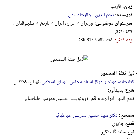
زبان:
فارسی
نویسنده:
نجم الدین ابوالرجاء قمی
سرعنوان موضوعی:
وزیران > ایران، ایران > تاریخ > سلجوقیان ،
٤٢٩-٥٩٠ق.
رده کنگره:
‎D‎S‎R‎ ‎8‎1‎5‎ ‎/‎الف‎2‎ ‎ت‎2
•
ذیل نفثة المصدور
کتابخانه، موزه و مرکز اسناد مجلس شورای اسلامی
، تهران، ۱۳۸۹ش.
شرح پدیدآور:
نجم الدین ابوالرجاء قمی؛ رونویسی حسین مدرسی طباطبایی
مصحح:
دکتر سید حسین مدرسی طباطبائی
قطع:
وزيرى
نوع جلد:
گالینگور