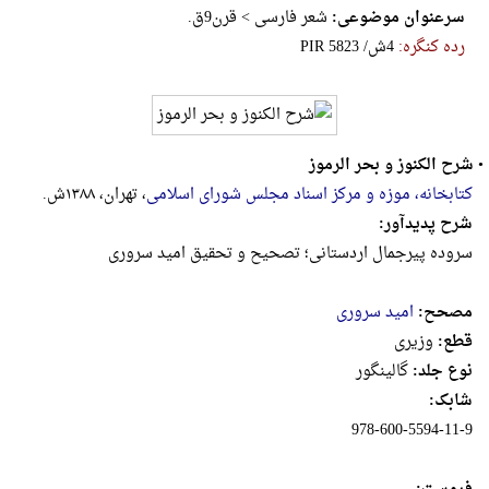
سرعنوان موضوعی:
شعر فارسی > قرن9ق.
رده کنگره:
‎P‎I‎R‎ ‎5‎8‎2‎3‎ ‎/‎ش‎4
•
شرح الکنوز و بحر الرموز
کتابخانه، موزه و مرکز اسناد مجلس شورای اسلامی
، تهران، ۱۳۸۸ش.
شرح پدیدآور:
سروده پیرجمال اردستانی؛ تصحیح و تحقیق امید سروری
مصحح:
امید سروری
قطع:
وزيرى
نوع جلد:
گالینگور
شابک:
978-600-5594-11-9