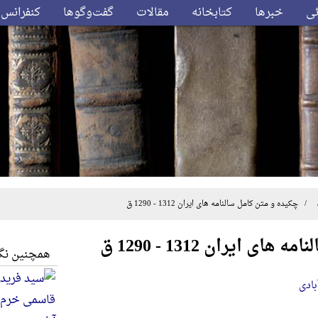
ئی
خبرها
کتابخانه
مقالات
گفت‌وگوها
کنفرانس‌
 چکیده و متن کامل سالنامه های ایران 1312 - 1290 ق
 ایران 1312 - 1290 ق
همچنین نگا
بادی