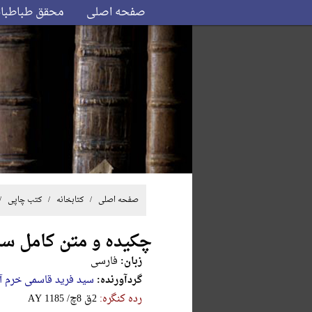
صفحه اصلی
محقق طباطبا
صفحه اصلی
/ کتابخانه /
کتب چاپی
/ /
چکیده و متن کامل سالنامه های
زبان:
فارسی
گردآورنده:
سید فرید قاسمی خرم آ
رده کنگره:
‎A‎Y‎ ‎1‎1‎8‎5‎ ‎/‎چ‎8‎ ‎ق‎2