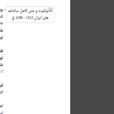
•
چکی
کت
۱۳۸۹ش.
شر
ته
قط
نو
شا
7‬
فر
کت
اه
اس