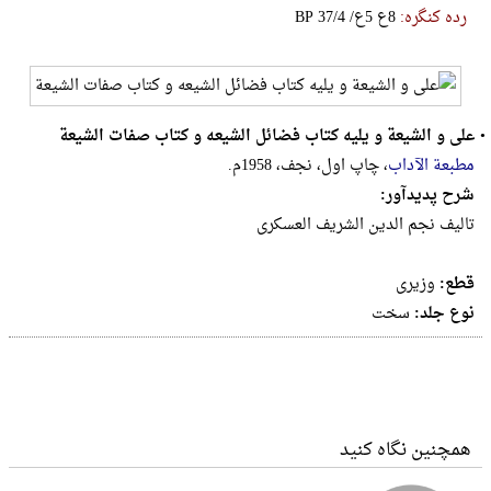
رده کنگره:
‎B‎P‎ ‎3‎7‎/‎4‎ ‎/‎ع‎5‎ ‎ع‎8
•
علی و الشیعة و یلیه کتاب فضائل الشیعه و کتاب صفات الشیعة
مطبعة الآداب
، چاپ اول، نجف، 1958م.
شرح پدیدآور:
تالیف نجم الدین الشریف العسکری
قطع:
وزيرى
نوع جلد:
سخت
همچنین نگاه کنید