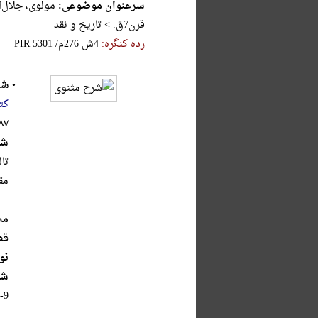
سرعنوان موضوعی:
قرن7ق. > تاریخ و نقد
رده کنگره:
‎P‎I‎R‎ ‎5‎3‎0‎1‎ ‎/‎م‎2‎7‎6‎ ‎ش‎4‎
•
شر
کت
۳۸۷
شر
تا
مق
مص
قط
نو
شا
-9