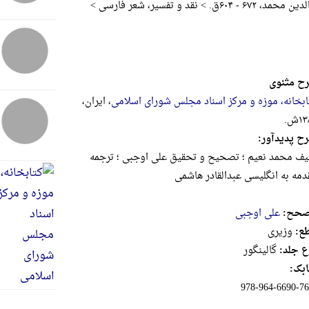
مولوی، ج‍لال‌ال‍دی‍ن‌ م‍ح‍م‍د، ۶۷۲ - ۶۰۴ق‌. > نقد و تفسیر، شعر فارسی >
ح مثنوی
ابخانه، موزه و مرکز اسناد مجلس شورای اسلامی
، ایران،
۱ش.
ح پدیدآور:
لیف محمد نعیم ؛ تصحیح و تحقیق علی اوجبی ؛ ترجمه
دمه به انگلیسی عبدالقادر هاشمی
حح:
علی اوجبی
ع:
وزيرى
ع جلد:
گالینگور
بک:
978-964-6690-76