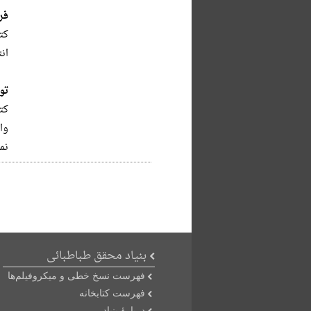
فر
کت
انت
تو
کتاب
واژ
نما
بنیاد محقق طباطبائی
فهرست نسخ خطی و میکروفیلم‌ها
فهرست کتابخانه
دربارۀ بنیاد