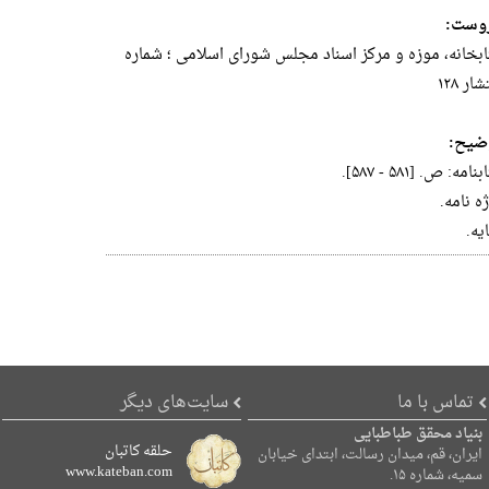
وست:
ابخانه، موزه و مرکز اسناد مجلس شورای اسلامی ؛ شماره
شار ۱۲۸
ضیح:
نامه: ص. [۵۸۱ - ۵۸۷].
ه نامه.
یه.
تماس با ما
سایت‌های دیگر
بنیاد محقق طباطبایی
حلقه کاتبان
ایران، قم، میدان رسالت، ابتدای خیابان
www.kateban.com
سمیه، شماره ۱۵.