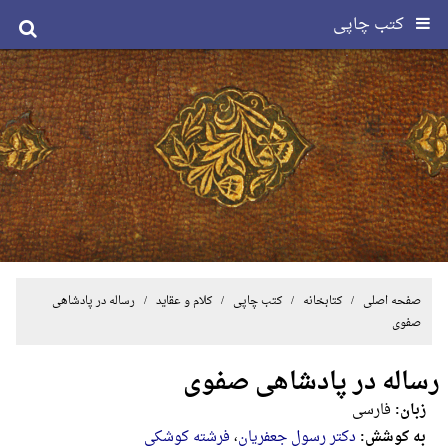
کتب چاپی
صفحه اصلی
/ کتابخانه /
کتب چاپی
/
کلام و عقاید
/ رساله در پادشاهی
صفوی
رساله در پادشاهی صفوی
زبان:
فارسی
به کوشش:
دکتر رسول جعفریان
،
فرشته کوشکی