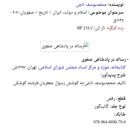
نویسنده:
محمدیوسف ناجی
سرعنوان موضوعی:
اسلام و دولت، ایران > تاریخ > صفوی‍‍ان‌، ۹۰۷ -
۱۱۴۸ق‌
رده کنگره:
‎B‎P‎ ‎2‎3‎1‎/‎2‎ ‎/‎ن‎2‎ ‎ر‎5
•
رساله در پادشاهی صفوی
کتابخانه، موزه و مرکز اسناد مجلس شورای اسلامی
، تهران، ۱۳۸۷ش.
شرح پدیدآور:
تالیف محمدیوسف ناجی؛به کوشش رسول جعفریان،فرشته کوشکی
قطع:
رقعى
نوع جلد:
گالینگور
شابک:
978-964-6690-79-0