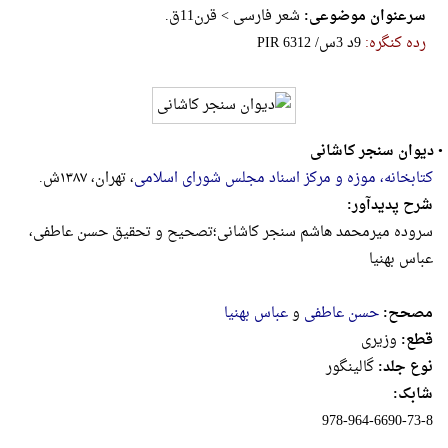
سرعنوان موضوعی:
شعر فارسی > قرن11ق.
رده کنگره:
‎P‎I‎R‎ ‎6‎3‎1‎2‎ ‎/‎س‎3‎ ‎د‎9‎
•
دیوان سنجر کاشانی
کتابخانه، موزه و مرکز اسناد مجلس شورای اسلامی
، تهران، ۱۳۸۷ش.
شرح پدیدآور:
سروده میرمحمد هاشم سنجر کاشانی؛تصحیح و تحقیق حسن عاطفی،
عباس بهنیا
مصحح:
حسن عاطفی
و
عباس بهنیا
قطع:
وزيرى
نوع جلد:
گالینگور
شابک:
978-964-6690-73-8