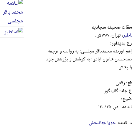
حقات صحیفه سجادیه
اطیر
، تهران، ۱۳۸۷ش.
ح پدیدآور:
اهم آورنده محمدباقر مجلسی؛ به روایت و ترجمه
مدحسین خاتون آبادی؛ به کوشش و پژوهش جویا
انبخش
ع:
رقعى
ع جلد:
گالینگور
ضیح:
بنامه : ص. ۱۳۵-۱۴۰
دا کننده:
جویا جهانبخش