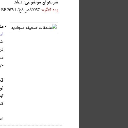
سرعنوان موضوعی:
دعاها
رده کنگره:
‎B‎P‎ ‎2‎6‎7‎/‎1‎ ‎/‎ع‎8‎ ‎ص‎3‎0‎9‎5‎7‎
•
مل
اس
شر
فر
مح
جه
قط
نو
تو
کتا
اه