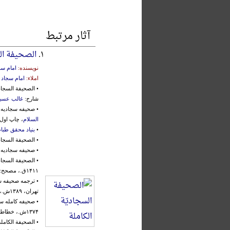
آثار مرتبط
۱.
الصحیفة الس
نویسنده:
امام سج
املاء:
امام سجاد 
• الصحیفة السجاد
شارح:
غالب عسی
• صحیفه سجادیه 
السلام
، چاپ اول، اصفهان،
•
بنیاد محقق طبا
• الصحیفة السجا
• صحیفه سجادیه ا
• الصحیفة السجاد
۱۴۱۱ق.، مصحح:
• ترجمه صحیفه س
تهران، ۱۳۸۹ش.، محقق:
• صحیفه کامله س
۱۳۷۴ش.، خطاط:
• الصحیفة الکامل