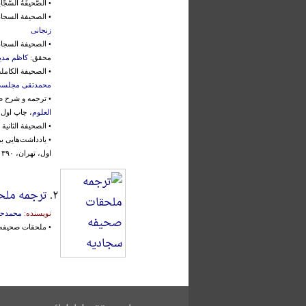
• الصَّحیفَةُ السَّجّادِی
• الصحیفة السجاد
زنجانی
• الصحیفة السجا
محقق:
کاظم مدی
• الصحیفة الکاملة السجاد
محمدتقی مجلس
• ترجمه و شرح ص
العلوم
، چاپ اول، تهران، 
• الصحیفة الثانیة
• یادداشت‌هایی
اول، تهران، ۱۳۹۰ش.
۲.
ترجمه ملح
نویسنده:
محمدحس
• ملحقات صحیفه