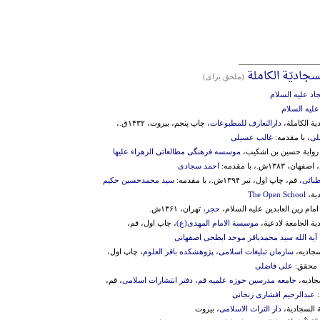
جادیّة الکاملة
(ملحق برای)
اد علیه السلام
علیه السلام
یة الکاملة،
دارالتعارف للمطبوعات
، چاپ پنجم، بیروت، ۱۴۳۲ق.،
لی
، با مقدمه:
غالب عسیلی
روایة حسین بن اشکیب،
موسسه فرهنگی مطالعاتی الزهراء علیها
 ۱۳۸۳ش.، با مقدمه:
احمد سجادی
طبائی
، قم، چاپ اول، تیر ۱۳۹۴ش.، با مقدمه:
سید محمدحسین حکیم
دیة،
The Open School
مام زین العابدین علیه السلام،
حجر
، تهران، ۱۳۶۱ش.
یة الجامعة لادعیة،
موسسة الامام المهدی(ع)
، چاپ اول، قم،
آیة الله سید محمدباقر موحد ابطحی اصفهانی
جادیه،
سازمان تبلیغات اسلامی، پژوهشکده باقر العلوم
، چاپ اول،
علی فاضلی
جادیه،
جامعه مدرسین حوزه علمیه قم، دفتر انتشارات اسلامی
، قم،
عبدالرحیم افشاری زنجانی
ة السجادیة،
دار التراث الاسلامی
، بیروت