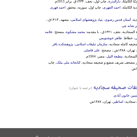
َّةُ الْکامِلَةٌ،
دارالبذرة
، چاپ اول، نجف، ۱۴۳۴ق. برابر 2013م.
یة الکاملة،
احمد الفهری
، چاپ اول، سوریه، محقق:
احمد فهری
دیة،
آستان قدس رضوی، بنیاد پژوهشهای اسلامی
، مشهد، ۱۴۱۳ق.،
ر شانه چی
یة، نجف، ۱۳۲۱ق.، با مقدمه:
محمد مشکوة
، مصحح:
علامه
ی
، خطاط:
طاهر خوشنویس
حیفه کامله سجادیه،
سازمان تبلیغات اسلامی، پژوهشکده باقر
۱۳۸۸ش.، مصحح:
علی فاضلی
 السجادیة،
مطبعة النیل
، مصر، 1904م.
 بر مصحف شریف شفیع و صحیفه سجادیه،
کتابخانه ملی ملک
، چاپ
قات صحیفه سجادیه
(ترجمه با عنوان)
ین خاتون آبادی
 سجادیه،
اساطیر
، تهران، ۱۳۸۷ش.