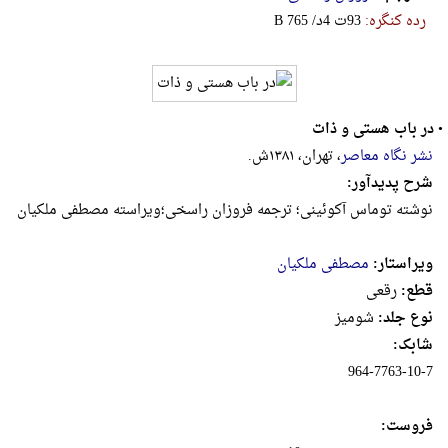
رده کنگره:
‎B‎ ‎7‎6‎5‎ ‎/‎د‎4‎ ‎ت‎9‎3
•
در باب هستی و ذات
نشر نگاه معاصر
، تهران، ۱۳۸۱ش.
شرح پدیدآور:
نوشته توماس آکوئینی؛ ترجمه فروزان راسخی؛ویراسته‌ مصطفی‌ ملکیان‌
ویراستار:
مصطفی ملکیان
قطع:
رقعى
نوع جلد:
شومیز
شابک:
‎964-7763-10-7‬
فروست: