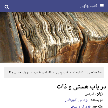
کتب چاپی
صفحه اصلی
/ کتابخانه /
کتب چاپی
/
فلسفه و مذهب
/ در باب هستی و ذات
در باب هستی و ذات
زبان:
فارسی
نویسنده:
توماس آکویناس
مترجم:
فروزان راسخی