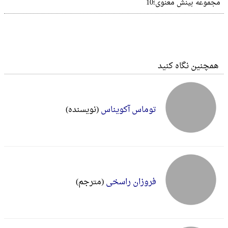
مجموعه‌ بینش‌ معنوی‌؛10
همچنین نگاه کنید
توماس آکویناس
(نویسنده)
فروزان راسخی
(مترجم)