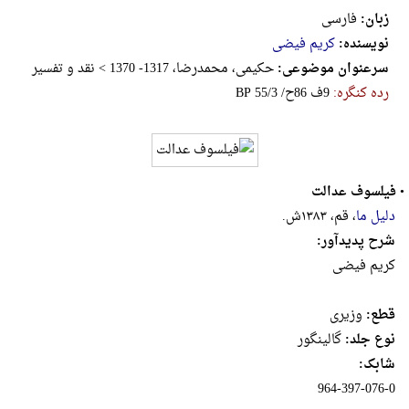
زبان:
فارسی
نویسنده:
کریم فیضی
سرعنوان موضوعی:
حکیمی، محمدرضا، 1317- 1370 > نقد و تفسیر
رده کنگره:
‎B‎P‎ ‎5‎5‎/‎3‎ ‎/‎ح‎8‎6‎ ‎ف‎9
•
فیلسوف عدالت
دلیل ما
، قم، ۱۳۸۳ش.
شرح پدیدآور:
کریم فیضی
قطع:
وزيرى
نوع جلد:
گالینگور
شابک:
‎964-397-076-0‬‬