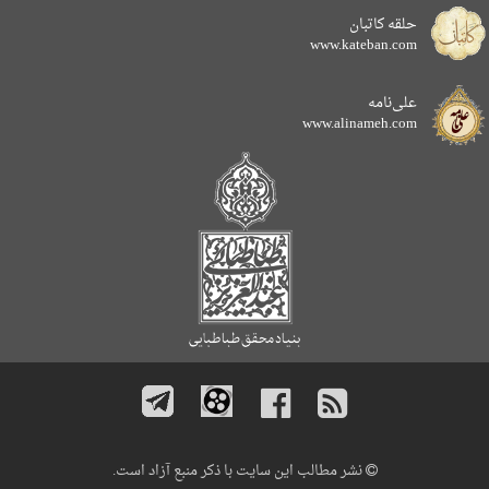
حلقه کاتبان
www.kateban.com
علی‌نامه
www.alinameh.com
نشر مطالب این سایت با ذکر منبع آزاد است.