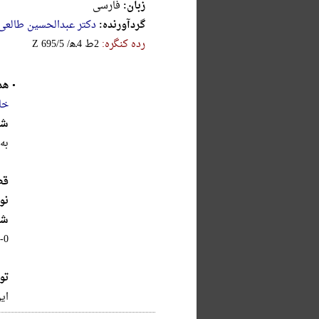
زبان:
فارسی
گردآورنده:
دکتر عبدالحسین طالعی
رده کنگره:
‎Z‎ ‎6‎9‎5‎/‎5‎ ‎/‎ه‎ـ‎4‎ ‎ط‎2
•
هد
خا
شر
به
قط
نو
شا
-0
تو
ای