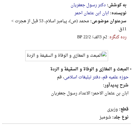
به کوشش:
دکتر رسول جعفریان
نویسنده:
ابان ابن عثمان احمر
سرعنوان موضوعی:
محمد (ص)، پیامبر اسلام، 53 قبل ‌از ‌هجرت >
11ق.
رده کنگره:
‎B‎P‎ ‎2‎2‎/‎2‎ ‎/‎الف‎3‎ ‎م‎2
•
المبعث و المغازی و الوفاة و السقیفة و الردة
حوزه علمیه قم، دفتر تبلیغات‌ ‌اسلامی‌
، قم
شرح پدیدآور:
ابان بن عثمان الاحمر؛ الاعداد رسول جعفریان
قطع:
وزيرى
نوع جلد:
شومیز