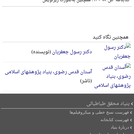
کتابنامه‌: ص‌. ۹۸ - ۹۳؛ همچنین‌ به‌صورت‌ زیرنویس‌
همچنین نگاه کنید
دکتر رسول جعفریان
(نویسنده)
آستان قدس رضوی، بنیاد پژوهشهای اسلامی
(ناشر)
بنیاد محقق طباطبائی
فهرست نسخ خطی و میکروفیلم‌ها
فهرست کتابخانه
دربارۀ بنیاد