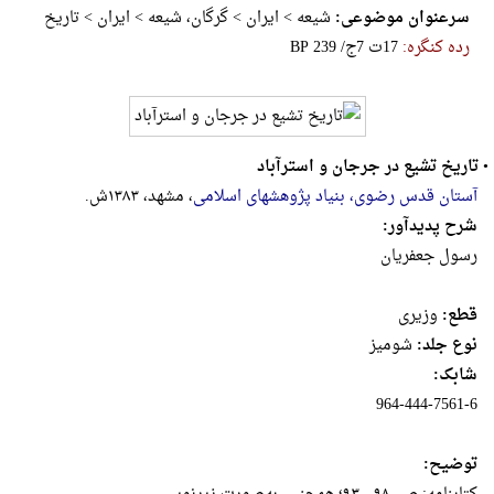
سرعنوان موضوعی:
شیعه > ایران > گرگان، شیعه > ایران > تاریخ
رده کنگره:
‎B‎P‎ ‎2‎3‎9‎ ‎/‎ج‎7‎ ‎ت‎1‎7
•
تاریخ تشیع در جرجان و استرآباد
آستان قدس رضوی، بنیاد پژوهشهای اسلامی
، مشهد، ۱۳۸۳ش.
شرح پدیدآور:
رسول جعفریان
قطع:
وزيرى
نوع جلد:
شومیز
شابک:
‎964-444-7561-6‬
توضیح: