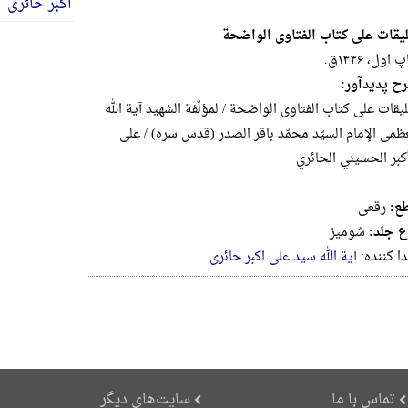
لیقات علی کتاب الفتاوی الواضحة
 اول، ۱۴۴۶ق.
ح پدیدآور:
لیقات علی کتاب الفتاوی الواضحة / لمؤلّفة الشهید آیة الله
عظمی الإمام السیّد محمّد باقر الصدر (قدس سره) / علی
أکبر الحسیني الحائري
ع:
رقعى
ع جلد:
شومیز
دا کننده:
آیة الله سید علی اکبر حائری
تماس با ما
سایت‌های دیگر