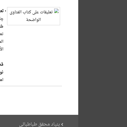
•
تع
چاپ
شر
تع
ال
ال
قط
نو
اه
بنیاد محقق طباطبائی