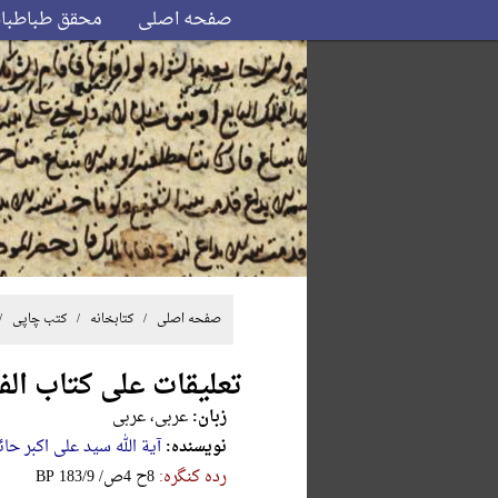
صفحه اصلی
محقق طباطبا
صفحه اصلی
/ کتابخانه /
کتب چاپی
/
تعلیقات علی کتاب الف
زبان:
عربی، عربی
نویسنده:
آیة الله سید علی اکبر حائ
رده کنگره:
‎B‎P‎ ‎1‎8‎3‎/‎9‎ ‎/‎ص‎4‎ ‎ح‎8