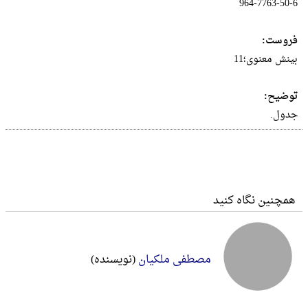
‎964-7763-50-6
فروست:
بینش معنوی؛11
توضیح:
جدول.
همچنین نگاه کنید
مصطفی ملکیان
(نویسنده)