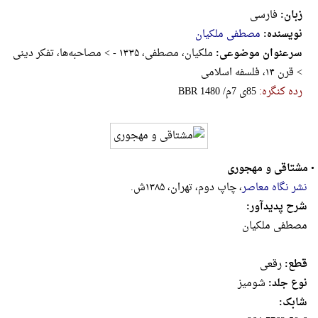
زبان:
فارسی
نویسنده:
مصطفی ملکیان
سرعنوان موضوعی:
ملک‍ی‍ان‌، م‍ص‍طف‍ی‌، ۱۳۳۵ - > م‍ص‍اح‍ب‍ه‌ه‍ا، تفکر دینی
> ق‍رن‌ ۱۴، فلسفه اسلامی
رده کنگره:
‎B‎B‎R‎ ‎1‎4‎8‎0‎ ‎/‎م‎7‎ ‎ی‎8‎5
•
مشتاقی و مهجوری
نشر نگاه معاصر
، چاپ دوم، تهران، ۱۳۸۵ش.
شرح پدیدآور:
مصطفی ملکیان
قطع:
رقعى
نوع جلد:
شومیز
شابک: