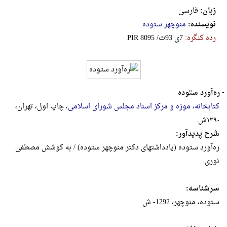
زبان:
فارسی
نویسنده:
منوچهر ستوده
رده کنگره:
‎P‎I‎R‎ ‎8‎0‎9‎5‎ ‎/‎ت‎9‎3‎ ‎ی‎7
•
ره‌آورد ستوده
کتابخانه، موزه و مرکز اسناد مجلس شورای اسلامی
، چاپ اول، تهران،
۱۳۹۰ش.
شرح پدیدآور:
ره‌آورد ستوده (یادداشتهای دکتر منوچهر ستوده) / به کوشش مصطفی
نوری.
سرشناسه:
ستوده، منوچهر، 1292- ش