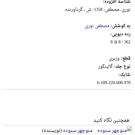
شناسه افزوده:
نوری، مصطفی، 1358- ش ، گردآورنده.
به کوشش:
مصطفی نوری
رده دیویی:
362 / 8 فا 8
قطع:
وزيرى
نوع جلد:
گالینگور
شابک:
6-109-220-600-978
همچنین نگاه کنید
منوچهر ستوده
(نویسنده)