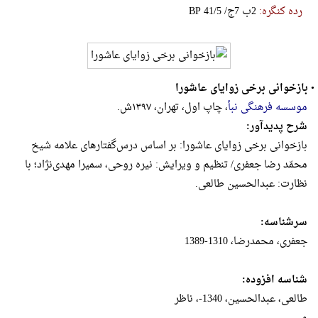
رده کنگره:
‎B‎P‎ ‎4‎1‎/‎5‎ ‎/‎ج‎7‎ ‎ب‎2
•
بازخوانی برخی زوایای عاشورا
موسسه فرهنگی نبأ
، چاپ اول، تهران، ۱۳۹۷ش.
شرح پدیدآور:
بازخوانی برخی زوایای عاشورا: بر اساس درس‌گفتارهای علامه شیخ
محمّد رضا جعفری/ تنظیم و ویرایش: نیره روحی، سمیرا مهدی‌نژاد؛ با
نظارت: عبدالحسین طالعی.
سرشناسه:
جعفری، محمدرضا، 1310-1389
شناسه افزوده:
طالعی، عبدالحسین، 1340-، ناظر