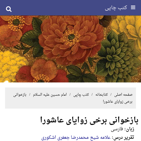
کتب چاپی
صفحه اصلی
/ کتابخانه /
کتب چاپی
/
امام حسین علیه السلام
/ بازخوانی
برخی زوایای عاشورا
بازخوانی برخی زوایای عاشورا
زبان:
فارسی
تقریر درس:
علامه شیخ محمدرضا جعفری اشکوری