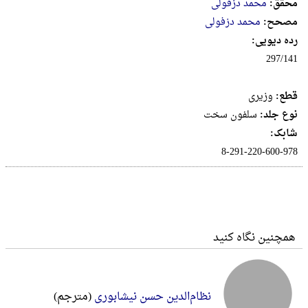
محقق:
محمد دزفولی
مصحح:
محمد دزفولی
رده دیویی:
297/141
قطع:
وزيرى
نوع جلد:
سلفون سخت
شابک:
8-291-220-600-978
همچنین نگاه کنید
نظام‌الدین حسن نیشابوری
(مترجم)