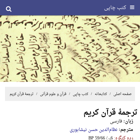
کتب چاپی
صفحه اصلی
/ کتابخانه /
کتب چاپی
/
قرآن و علوم قرآنی
/ ترجمۀ قرآن کریم
ترجمۀ قرآن کریم
زبان:
فارسی
مترجم:
نظام‌الدین حسن نیشابوری
رده کنگره:
‎B‎P‎ ‎5‎9‎/‎6‎6‎ ‎/‎ن‎6