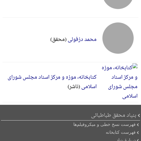
محمد دزفولی
(محقق)
کتابخانه، موزه و مرکز اسناد مجلس شورای
اسلامی
(ناشر)
بنیاد محقق طباطبائی
فهرست نسخ خطی و میکروفیلم‌ها
فهرست کتابخانه
دربارۀ بنیاد