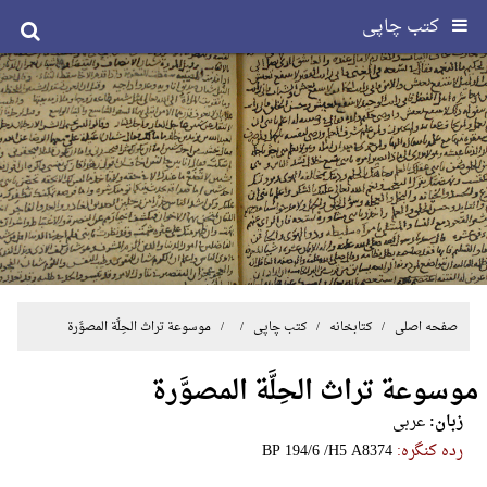
کتب چاپی
صفحه اصلی
/ کتابخانه /
کتب چاپی
/ / موسوعة تراث الحِلَّة المصوَّرة
موسوعة تراث الحِلَّة المصوَّرة
زبان:
عربی
رده کنگره:
‎B‎P‎ ‎1‎9‎4‎/‎6‎ ‎/‎H‎5‎ ‎A‎8‎3‎7‎4