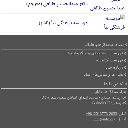
دکتر عبدالحسین طالعی
(مترجم)
موسسه فرهنگی نبأ
(ناشر)
بنیاد محقق طباطبائی
فهرست نسخ خطی و میکروفیلم‌ها
فهرست کتابخانه
دربارۀ بنیاد
نشان‌ها و تماس‌های بنیاد
تماس با ما
بنیاد محقق طباطبایی
ایران، قم، میدان رسالت، ابتدای خیابان سمیه، شماره ۱۵.
کد پستی: ۳۷۱۵۸۱۵۹۳۴
تلفن:
+98 (25) 3773-2055
ایمیل:
info@mtif.org