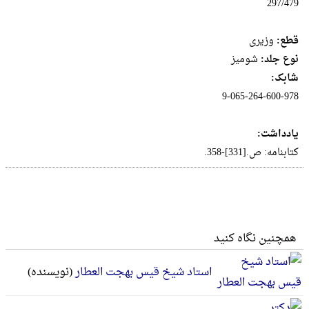
297/479
قطع:
وزيرى
نوع جلد:
شومیز
شابک:
9-065-264-600-978
یادداشت:
کتابنامه: ص.[331]-358.
همچنین نگاه کنید
استاد شیخ قیس بهجت العطار
(نویسنده)