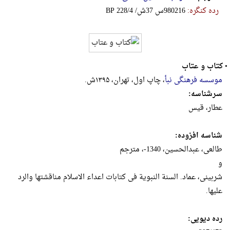
رده کنگره:
‎B‎P‎ ‎2‎2‎8‎/‎4‎ ‎/‎ش‎3‎7‎ ‎س‎9‎8‎0‎2‎1‎6
•
کتاب و عتاب
موسسه فرهنگی نبأ
، چاپ اول، تهران، ۱۳۹۵ش.
سرشناسه:
عطار، قیس
شناسه افزوده:
طالعی، عبدالحسین، 1340-، مترجم
و
شربینی، عماد. السنة النبویة فی کتابات اعداء الاسلام مناقشتها والرد
علیها.
رده دیویی: