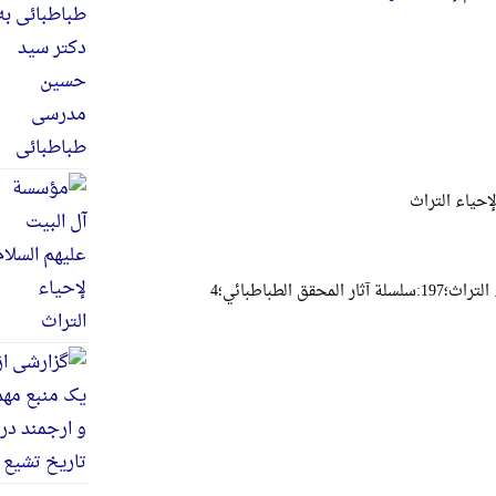
إحیاء التراث
 الطباطبائي؛4