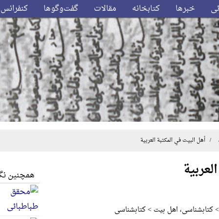
ئی
خبرها
کتابخانه
مقالات
گفت‌وگوها
کنفرانس‌
 أهل البیت في المکتبة العربیة
العربیة
همچنین نگا
 > کتابشناسی، اهل بیت > کتابشناسی