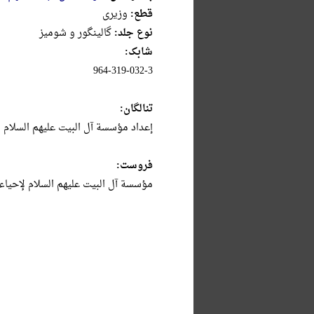
قطع:
وزيرى
نوع جلد:
گالینگور و شومیز
شابک:
964-319-032-3
تنالگان:
إعداد مؤسسة آل البیت علیهم السلام ل
فروست:
مؤسسة آل البیت علیهم السلام لإحیاء التراث؛197:سلسلة آثار المحقق