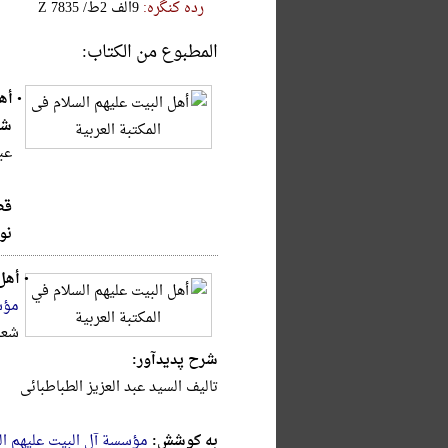
رده کنگره:
‎Z‎ ‎7‎8‎3‎5‎ ‎/‎ط‎2‎ ‎الف‎9
المطبوع من الكتاب:
•
أهل
شر
عب
قط
نو
•
أهل 
مؤس
شعبان 
شرح پدیدآور:
تالیف السید عبد العزیز الطباطبائی
به کوشش:
مؤسسة آل البیت علیهم الس