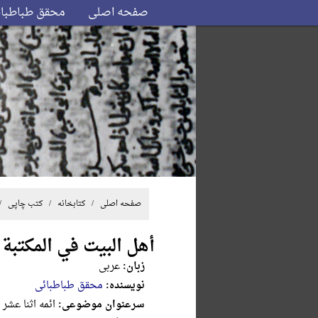
صفحه اصلی
محقق طباطبا
صفحه اصلی
/ کتابخانه /
کتب چاپی
/ /
أهل البیت في المکتبة 
زبان:
عربی
نویسنده:
محقق طباطبائی
سرعنوان موضوعی:
ائمه اثنا عشر