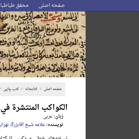
صفحه اصلی
محقق طباطبا
صفحه اصلی
/ کتابخانه /
کتب چاپی
/ /
الکواکب المنتشرة في ا
زبان:
عربی
نویسنده:
علامه شیخ آقابزرگ تهران
نسخه‌های خطی و عکسی از کتا