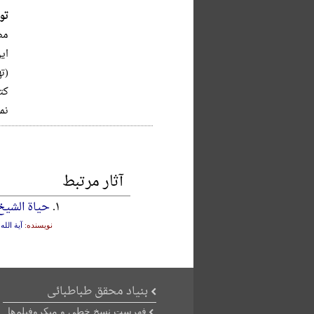
تو
مص
ای
(تهران‌ - 
کتابنام
نما
آثار مرتبط
۱.
حیاة الشیخ
نویسنده:
آیة الل
بنیاد محقق طباطبائی
فهرست نسخ خطی و میکروفیلم‌ها