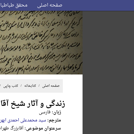
صفحه اصلی
محقق طباطبا
صفحه اصلی
/ کتابخانه /
کتب چاپی
/
زندگی و آثار شیخ آقا 
زبان:
فارسی
مترجم:
سید محمدعلی احمدی ابهر
سرعنوان موضوعی:
آقاب‍زرگ‌ طه‍ران‍ی‌، م‍ح‍م‍دم‍ح‍س‍ن‌