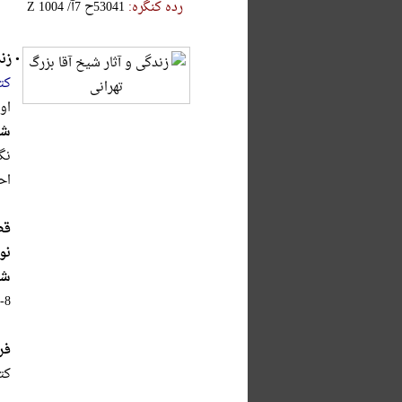
رده کنگره:
‎Z‎ ‎1‎0‎0‎4‎ ‎/‎آ‎7‎ ‎ح‎5‎3‎0‎4‎1‎
•
زن
کت
اول،
شر
نگ
اح
قط
نو
شا
-8
فر
کت