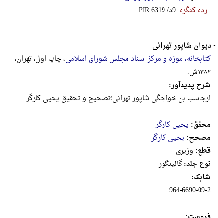
رده کنگره:
‎P‎‎‎I‎‎‎R‎‎‎ ‎6‎3‎1‎9‎ ‎/‎د‎9
•
دیوان شاپور تهرانی
کتابخانه، موزه و مرکز اسناد مجلس شورای اسلامی
، چاپ اول، تهران،
۱۳۸۲ش.
شرح پدیدآور:
ارجاسب بن خواجگی شاپور تهرانی؛تصحیح‌ و تحقیق‌ یحیی‌ کارگر
محقق:
یحیی کارگر
مصحح:
یحیی کارگر
قطع:
وزيرى
نوع جلد:
گالینگور
شابک:
964-6690-09-2
فروست: