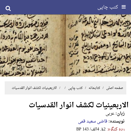
کتب چاپی
صفحه اصلی
/ کتابخانه /
کتب چاپی
/ / الاربعینیات لکشف انوار القدسیات
الاربعینیات لکشف انوار القدسیات
زبان:
عربی
نویسنده:
قاضی سعید قمی
رده کنگره:
‎B‎P‎ ‎1‎4‎3‎ ‎/‎الف‎4‎ ‎ق‎2