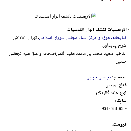
•
الاربعینیات لکشف انوار القدسیات
کتابخانه، موزه و مرکز اسناد مجلس شورای اسلامی
، تهران، ۱۳۸۱ش.
شرح پدیدآور:
القاضی سعید محمد بن محمد مفید القمی؛صححه و علق علیه نجفقلی
حبیبی
مصحح:
نجفقلی حبیبی
قطع:
وزيرى
نوع جلد:
گالینگور
شابک:
964-6781-65-9
فروست: