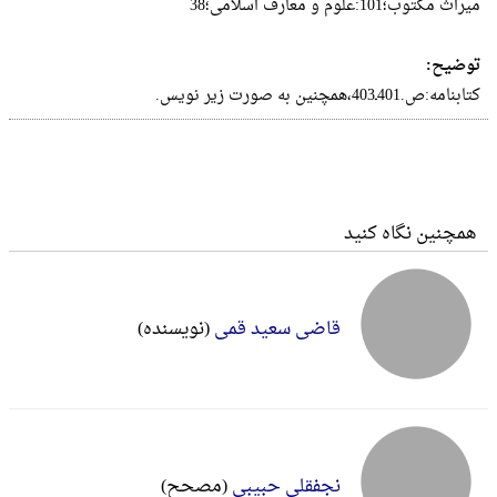
میراث مکتوب؛101:علوم و معارف اسلامی؛38
توضیح:
کتابنامه:ص.401ـ403،همچنین به صورت زیر نویس.
همچنین نگاه کنید
قاضی سعید قمی
(نویسنده)
نجفقلی حبیبی
(مصحح)