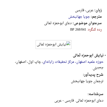
زبان:
عربی، فارسی
مترجم:
جویا جهانبخش
سرعنوان موضوعی:
دعای اب‍وح‍م‍زه‌ ث‍م‍ال‍ی‌
رده کنگره:
‎B‎P‎ ‎2‎6‎8‎/‎0‎4‎1
•
نیایش ابوحمزه ثمالی
حوزه علمیه اصفهان، مرکز تحقیقات رایانه‌ای
، چاپ اول، اصفهان،
۱۳۹۲ش.
شرح پدیدآور:
ترجمان جویا جهانبخش
سرشناسه:
دعای‌ ابوحمزه‌ ثمالی‌. فارسی‌ - عربی‌