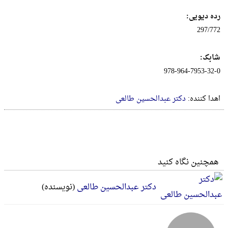
رده دیویی:
297/772
شابک:
978-964-7953-32-0
اهدا کننده:
دکتر عبدالحسین طالعی
همچنین نگاه کنید
دکتر عبدالحسین طالعی
(نویسنده)