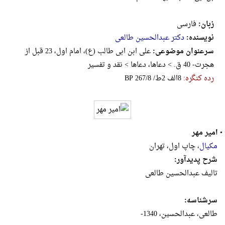
زبان:
فارسی
نویسنده:
دکتر عبدالحسین طالعی
سرعنوان موضوعی:
علی ابن ابی طالب (ع)، ‌امام اول، 23 قبل از
هجرت- 40 ق. > دعاها، دعاها > نقد و تفسیر
رده کنگره:
‎B‎P‎ ‎2‎6‎7‎/‎8‎ ‎/‎ط‎2‎ ‎الف‎8
•
امیر مهر
مکیال
، چاپ اول، تهران
شرح پدیدآور:
تالیف عبدالحسین طالعی
سرشناسه:
طالعی، عبدالحسین، 1340-