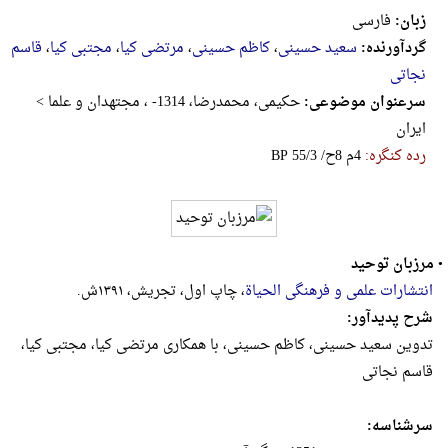
زبان:
فارسی
گردآورنده:
سعید حسینی
،
کاظم حسینی
،
مرتضی کیا
،
مجتبی کیا
،
قاسم
نجاتی
سرعنوان موضوعی:
حکیمی، محمدرضا، 1314- ، مجتهدان و علما >
ایران
رده کنگره:
‎B‎P‎ ‎5‎5‎/‎3‎ ‎/‎ح‎8‎ ‎م‎4
•
مرزبان توحید
انتشارات علمی و فرهنگی الحیاة
، چاپ اول، تجریش، ۱۳۹۱ش.
شرح پدیدآور:
تدوین سعید حسینی، کاظم حسینی، با همکاری مرتضی کیا، مجتبی کیا،
قاسم نجاتی
سرشناسه: