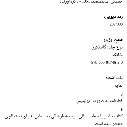
حسینی، سیدسعید، ‏‫1351 - ‏، گردآورنده
رده دیویی:
297/998
قطع:
وزيرى
نوع جلد:
گالینگور
شابک:
978-600-91746-2-0
یادداشت:
نمایه
و
کتابنامه به صورت زیرنویس
و
کتاب حاضر با حمایت مالی موسسه فرهنگی تحقیقاتی اخوان دستمالچی
منتشر شده است.