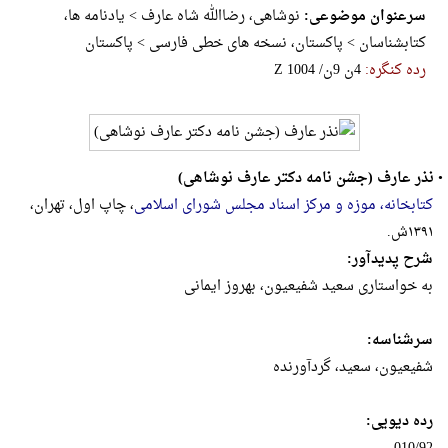
سرعنوان موضوعی:
نوشاهی، رضاالله شاه عارف > یادنامه ها،
کتابشناسان > پاکستان، نسخه های خطی فارسی > پاکستان
رده کنگره:
‎Z‎ ‎1‎0‎0‎4‎ ‎/‎ن‎9‎ ‎ن‎4
•
نذر عارف (جشن نامه دکتر عارف نوشاهی)
کتابخانه، موزه و مرکز اسناد مجلس شورای اسلامی
، چاپ اول، تهران،
۱۳۹۱ش.
شرح پدیدآور:
به خواستاری سعید شفیعیون، بهروز ایمانی
سرشناسه:
شفیعیون، سعید، گردآورنده
رده دیویی: