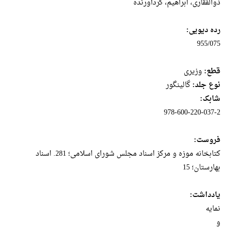
ذوالفقاری، ابراهیم، گردآورنده
رده دیویی:
955/075
قطع:
وزيرى
نوع جلد:
گالینگور
شابک:
978-600-220-037-2
فروست:
کتابخانه موزه و مرکز اسناد مجلس شورای اسلامی؛ 281. اسناد
بهارستان؛ 15
یادداشت:
نمایه
و