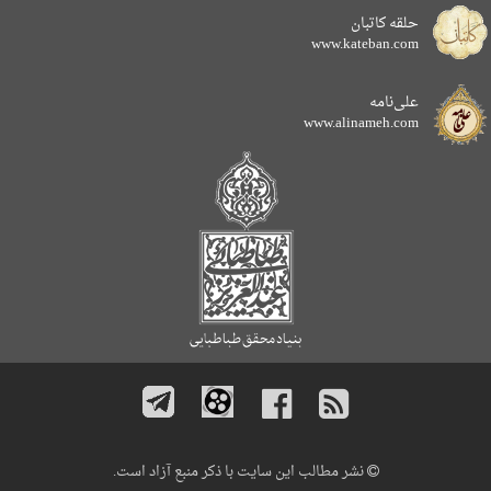
حلقه کاتبان
www.kateban.com
علی‌نامه
www.alinameh.com
نشر مطالب این سایت با ذکر منبع آزاد است.