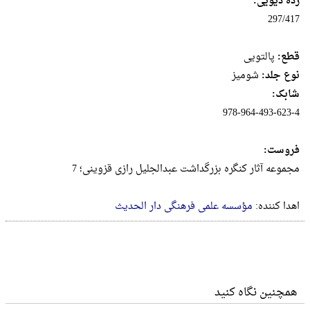
رده دیویی:
297/417
قطع:
پالتويى
نوع جلد:
شومیز
شابک:
978-964-493-623-4
فروست:
مجموعه آثار کنگره بزرگداشت عبدالجلیل رازی قزوینی؛ 7
اهدا کننده:
مؤسسه علمی فرهنگی دار الحدیث
همچنین نگاه کنید