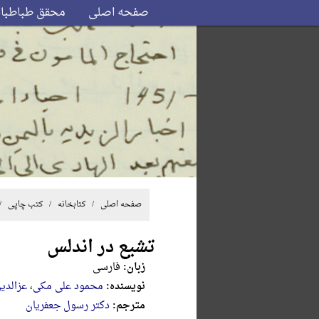
صفحه اصلی
محقق طباطبا
صفحه اصلی
/ کتابخانه /
کتب چاپی
/
تشیع در اندلس
زبان:
فارسی
نویسنده:
محمود علی مکی
،
عزالدی
مترجم:
دکتر رسول جعفریان