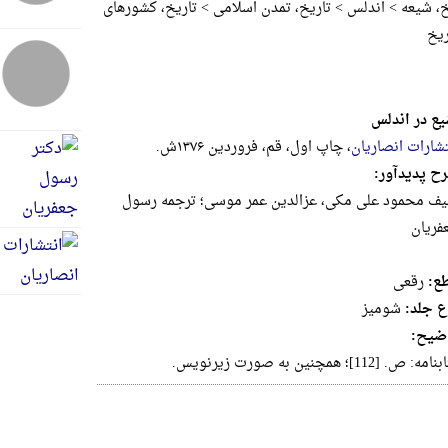
، شیعه > اندلس > تاریخ، تمدن اسلامی > تاریخ، کشورهای
ریخ
یع در اندلس
تشارات انصاریان
، چاپ اول، قم، فروردین ۱۳۷۶ش.
ح پدیدآور:
لیف محمود علی مکی، عزالدین عمر موسی؛ ترجمه رسول
فریان
ع:
رقعى
ع جلد:
شومیز
ضیح:
مه: ص. [112]؛ همچنین به صورت زیرنویس.