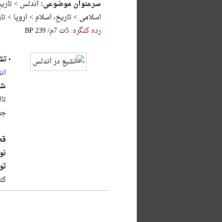
سرعنوان موضوعی:
اندلس > تاریخ
اسلامی > تاریخ، اسلام > اروپا > تا
رده کنگره:
‎B‎P‎ ‎2‎3‎9‎ ‎/‎م‎7‎ ‎ت‎5
•
تش
ان
شر
تا
جع
قط
نو
تو
کتابنا