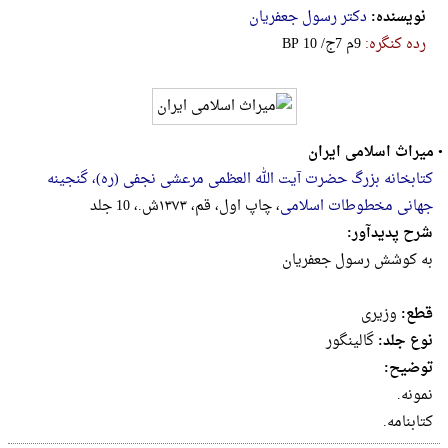
نویسنده:
دکتر رسول جعفریان
رده کنگره:
‎B‎P‎ ‎1‎0‎ ‎/‎ج‎7‎ ‎م‎9
•
میراث اسلامی ایران
کتابخانه بزرگ حضرت آیت الله العظمی مرعشی نجفی (ره)، گنجینه
جهانی مخطوطات اسلامی
، چاپ اول، قم، ۱۳۷۳ش.، 10 جلد
شرح پدیدآور:
به کوشش رسول جعفریان
قطع:
وزيرى
نوع جلد:
گالینگور
توضیح:
نمونه.
کتابنامه.