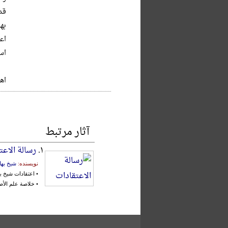
اع
اس
اه
آثار مرتبط
۱.
رسالة الاعت
نویسنده:
شیخ بها
• اعتقادات شیخ ب
• خلاصة علم الأ