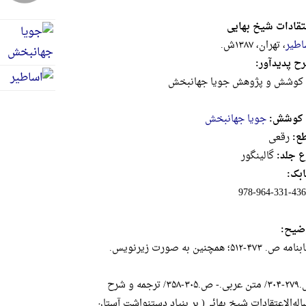
تقادات شیخ بهایی
اطیر
، تهران، ۱۳۸۷ش.
ح پدیدآور:
 کوشش و پژوهش جویا جهانبخش
 کوشش:
جویا جهانبخش
ع:
رقعى
ع جلد:
گالینگور
بک:
978-964-331-436
ضیح:
ه ص. ۴۷۳-۵۱۲؛ همچنین به صورت زیر‌نویس.
ص.۲۷۹-۳۰۴/ متن عربی.- ص.۳۰۵-۳۵۸/ ترجمه و شرح
اله‌الاعتقادات شیخ بهائی( بر بنیاد دستنواشت آستان