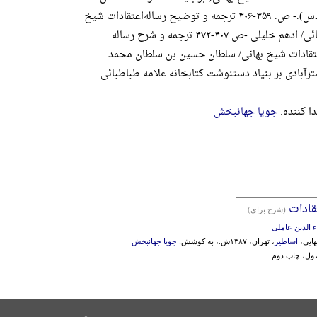
قدس).- ص. ۳۵۹-۴۰۶ ترجمه و توضیح رساله‌اعتقادات شیخ
بهائی/ ادهم خلیلی.-ص.۴۰۷-۴۷۲ ترجمه و شرح رساله
تقادات شیخ بهائی/ سلطان حسین ‌بن سلطان محمد
ترآبادی بر بنیاد دستنوشت کتابخانه علامه طباطبائی.
دا کننده:
جویا جهانبخش
قادات
(شرح برای)
ء الدین عاملی
هایی،
اساطیر
، تهران، ۱۳۸۷ش.، به کوشش:
جویا جهانبخش
صول، چاپ دوم