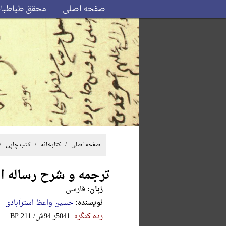
صفحه اصلی
محقق طباطبا
صفحه اصلی
/ کتابخانه /
کتب چاپی
/
ترجمه و شرح رساله ا
زبان:
فارسی
نویسنده:
حسین واعظ استرآبادی
رده کنگره:
‎B‎P‎ ‎2‎1‎1‎ ‎/‎ش‎9‎4‎ ‎ر‎5‎0‎4‎1