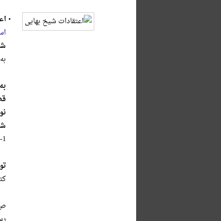
•
اع
اس
شر
به
به
قط
نو
شا
-1
تو
کتابنام
رس