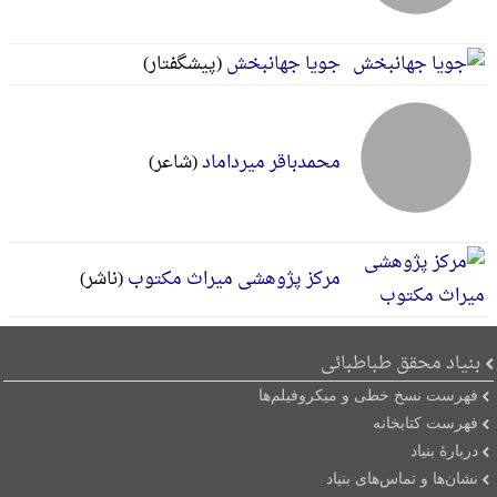
جویا جهانبخش
(پیشگفتار)
محمدباقر میرداماد
(شاعر)
مرکز پژوهشی میراث مکتوب
(ناشر)
بنیاد محقق طباطبائی
فهرست نسخ خطی و میکروفیلم‌ها
فهرست کتابخانه
دربارۀ بنیاد
نشان‌ها و تماس‌های بنیاد