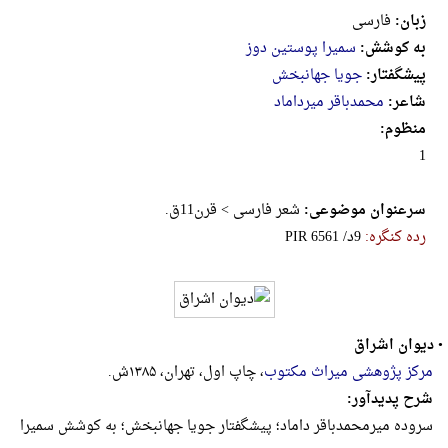
زبان:
فارسی
به کوشش:
سمیرا پوستین دوز
پیشگفتار:
جویا جهانبخش
شاعر:
محمدباقر میرداماد
منظوم:
1
سرعنوان موضوعی:
شعر فارسی > قرن11ق.
رده کنگره:
‎P‎I‎R‎ ‎6‎5‎6‎1‎ ‎/‎د‎9
•
دیوان اشراق
مرکز پژوهشی میراث مکتوب
، چاپ اول، تهران، ۱۳۸۵ش.
شرح پدیدآور:
سروده میرمحمدباقر داماد؛ پیشگفتار جویا جهانبخش‌؛ به‌ کوشش‌ سمیرا