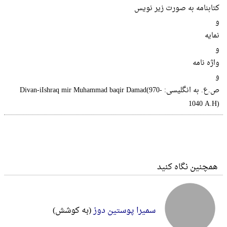
کتابنامه به صورت زیر نویس
و
نمایه
و
واژه نامه
و
ص.ع. به انگلیسی: ‭‭Divan-iIshraq mir Muhammad baqir Damad(970-
1040 A.H)
همچنین نگاه کنید
سمیرا پوستین دوز
(به کوشش)